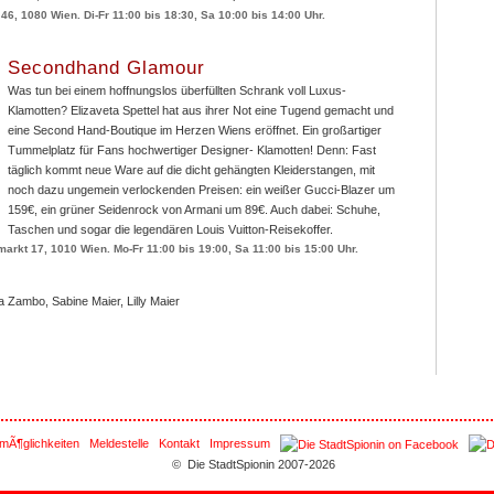
46, 1080 Wien. Di-Fr 11:00 bis 18:30, Sa 10:00 bis 14:00 Uhr.
Secondhand Glamour
Was tun bei einem hoffnungslos überfüllten Schrank voll Luxus-
Klamotten? Elizaveta Spettel hat aus ihrer Not eine Tugend gemacht und
eine Second Hand-Boutique im Herzen Wiens eröffnet. Ein großartiger
Tummelplatz für Fans hochwertiger Designer- Klamotten! Denn: Fast
täglich kommt neue Ware auf die dicht gehängten Kleiderstangen, mit
noch dazu ungemein verlockenden Preisen: ein weißer Gucci-Blazer um
159€, ein grüner Seidenrock von Armani um 89€. Auch dabei: Schuhe,
Taschen und sogar die legendären Louis Vuitton-Reisekoffer.
rkt 17, 1010 Wien. Mo-Fr 11:00 bis 19:00, Sa 11:00 bis 15:00 Uhr.
 Zambo, Sabine Maier, Lilly Maier
mÃ¶glichkeiten
Meldestelle
Kontakt
Impressum
© Die StadtSpionin 2007-2026