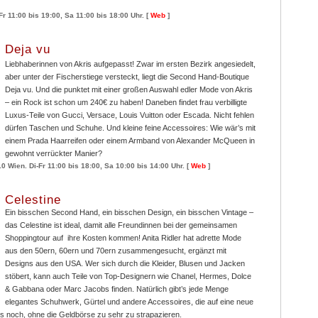
 11:00 bis 19:00, Sa 11:00 bis 18:00 Uhr. [
Web
]
Deja vu
Liebhaberinnen von Akris aufgepasst! Zwar im ersten Bezirk angesiedelt,
aber unter der Fischerstiege versteckt, liegt die Second Hand-Boutique
Deja vu. Und die punktet mit einer großen Auswahl edler Mode von Akris
– ein Rock ist schon um 240€ zu haben! Daneben findet frau verbilligte
Luxus-Teile von Gucci, Versace, Louis Vuitton oder Escada. Nicht fehlen
dürfen Taschen und Schuhe. Und kleine feine Accessoires: Wie wär’s mit
einem Prada Haarreifen oder einem Armband von Alexander McQueen in
gewohnt verrückter Manier?
0 Wien. Di-Fr 11:00 bis 18:00, Sa 10:00 bis 14:00 Uhr. [
Web
]
Celestine
Ein bisschen Second Hand, ein bisschen Design, ein bisschen Vintage –
das Celestine ist ideal, damit alle Freundinnen bei der gemeinsamen
Shoppingtour auf ihre Kosten kommen! Anita Ridler hat adrette Mode
aus den 50ern, 60ern und 70ern zusammengesucht, ergänzt mit
Designs aus den USA. Wer sich durch die Kleider, Blusen und Jacken
stöbert, kann auch Teile von Top-Designern wie Chanel, Hermes, Dolce
& Gabbana oder Marc Jacobs finden. Natürlich gibt’s jede Menge
elegantes Schuhwerk, Gürtel und andere Accessoires, die auf eine neue
es noch, ohne die Geldbörse zu sehr zu strapazieren.