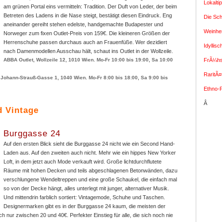
Lokalti
am grünen Portal eins vermitteln: Tradition. Der Duft von Leder, der beim
Betreten des Ladens in die Nase steigt, bestätigt diesen Eindruck. Eng
Die Sc
aneinander gereiht stehen edelste, handgemachte Budapester und
Weinhe
Norweger zum fixen Outlet-Preis von 159€. Die kleineren Größen der
Herrenschuhe passen durchaus auch an Frauenfüße. Wer dezidiert
Idyllis
nach Damenmodellen Ausschau hält, schaut ins Outlet in der Wollzeile.
ABBA Outlet, Wollzeile 12, 1010 Wien. Mo-Fr 10:00 bis 19:00, Sa 10:00
FrÃ¼hs
RaritÃ¤
Johann-Strauß-Gasse 1, 1040 Wien. Mo-Fr 8:00 bis 18:00, Sa 9:00 bis
Ethno-
Â
 Vintage
Burggasse 24
Auf den ersten Blick sieht die Burggasse 24 nicht wie ein Second Hand-
Laden aus. Auf den zweiten auch nicht. Mehr wie ein hippes New Yorker
Loft, in dem jetzt auch Mode verkauft wird. Große lichtdurchflutete
Räume mit hohen Decken und teils abgeschlagenen Betonwänden, dazu
verschlungene Wendeltreppen und eine große Schaukel, die einfach mal
so von der Decke hängt, alles unterlegt mit junger, alternativer Musik.
Und mittendrin farblich sortiert: Vintagemode, Schuhe und Taschen.
Designermarken gibt es in der Burggasse 24 kaum, die meisten der
h nur zwischen 20 und 40€. Perfekter Einstieg für alle, die sich noch nie