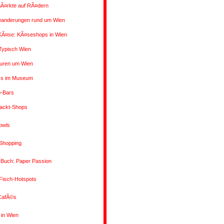
Ã¤rkte auf RÃ¤dern
wanderungen rund um Wien
 KÃ¤se: KÃ¤seshops in Wien
Typisch Wien
uren um Wien
ss im Museum
p-Bars
ackt-Shops
owls
Shopping
-Buch: Paper Passion
Fisch-Hotspots
 CafÃ©s
 in Wien