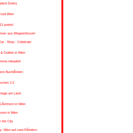
dent Drinks
Food Wien
12 points!
inner aus Wegwerfessen
at - Shop - Celebrate
 & Outlets in Wien
Emma reloaded
ere BuchlÃ¤den
kochen 2.0
tage am Land
GÃ¤rtnern in Wien
oom in Wien
n the City
ty: Wien auf zwei RÃ¤dern