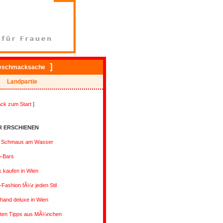
]
eschmacksache
Landpartie
ck zum Start
]
R ERSCHIENEN
& Schmaus am Wasser
p-Bars
 kaufen in Wien
-Fashion fÃ¼r jeden Stil
hand deluxe in Wien
sten Tipps aus MÃ¼nchen