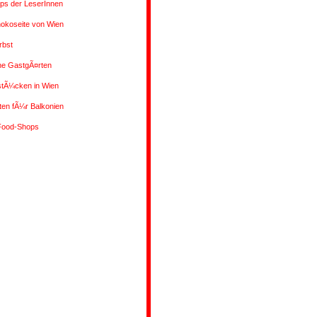
pps der LeserInnen
hokoseite von Wien
rbst
che GastgÃ¤rten
tÃ¼cken in Wien
ten fÃ¼r Balkonien
Food-Shops