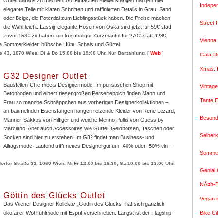
Outlet daraus zu machen. Auf einfachen Kleiderstangen hängen hier
Indepen
elegante Teile mit klaren Schnitten und raffinierten Details in Grau, Sand
oder Beige, die Potential zum Lieblingsstück haben. Die Preise machen
Street 
die Wahl leicht: Lässig-elegante Hosen von Oska sind jetzt für 59€ statt
zuvor 153€ zu haben, ein kuscheliger Kurzmantel für 270€ statt 428€.
Vienna 
e Sommerkleider, hübsche Hüte, Schals und Gürtel.
e 43, 1070 Wien. Di & Do 15:00 bis 19:00 Uhr. Nur Barzahlung.
[
Web
]
Gala-D
Xmas: E
G32 Designer Outlet
Baustellen-Chic meets Designermode! Im puristischen Shop mit
Vintage
Betonboden und einem riesengroßen Perserteppich finden Mann und
Tante 
Frau so manche Schnäppchen aus vorherigen Designerkollektionen –
an baumelnden Eisenstangen hängen reizende Kleider von René Lezard,
Besond
Männer-Sakkos von Hilfiger und weiche Merino Pullis von Guess by
Marciano. Aber auch Accessoires wie Gürtel, Geldbörsen, Taschen oder
Selber
Socken sind hier zu erstehen! Im G32 findet man Business- und
Alltagsmode. Laufend trifft neues Designergut um -40% oder -50% ein –
Sommer
!
fer Straße 32, 1060 Wien. Mi-Fr 12:00 bis 18:30, Sa 10:00 bis 13:00 Uhr.
Genial 
NÃ¤h-B
Göttin des Glücks Outlet
Vegan i
Das Wiener Designer-Kollektiv „Göttin des Glücks“ hat sich gänzlich
ökofairer Wohlfühlmode mit Esprit verschrieben. Längst ist der Flagship-
Bike Ci