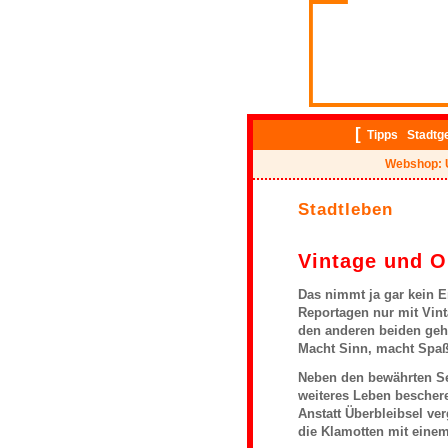
[
Tipps
Stadtg
Webshop: 
Stadtleben
Vintage und O
Das nimmt ja gar kein E
Reportagen nur mit Vin
den anderen beiden geh
Macht Sinn, macht Spaß
Neben den bewährten Se
weiteres Leben bescher
Anstatt Überbleibsel v
die Klamotten mit einem