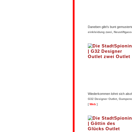
Daneben gibt’s bunt gemustert
einkleidung zwei, Neustiftgass
Wiederkommen lohnt sich also
G32 Designer Outlet, Gumpendor
[
Web
]