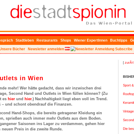
espräch
Stadtleben
Restaurants
Shops
Wiener ExpertInnen
Buchtipps
G
Unsere Bücher
Newsletter anmelden
Subscribe
[
zurÃ¼
utlets in Wien
BISHE
Sport 
nde mehr! Wer hätte gedacht, dass wir inzwischen drei
tage, Second Hand und Outlets in Wien füllen können? (Zu
Roofto
t es
hier
und
hier
.) Nachhaltigkeit liegt eben voll im Trend.
Keramik
 – und schont obendrauf die Finanzen.
Vintage
cond Hand-Shops, die bereits getragener Kleidung ein
en, sprießen auch immer mehr Outlets aus dem Boden.
Second
ergangener Saisonen ins Lager zu verdammen, gehen hier
 neuen Preis in die zweite Runde.
Die be