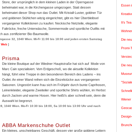
Store, der ursprünglich in dem kleinen Laden in der Operngasse
Essen i
beheimatet war, in die Kirchengasse umgezogen. Statt dessen
beheimatet dieser Shop nun das Outlet. Mit Kristall-Luster, goldner Tür
Kreati
und goldenen Stühlchen witzig eingerichtet, gibt es hier Überbleibsel
It's Te
vergangener Kollektionen zu kaufen: Neckische Netzteile, elegante
Faltröcke, freche Unterwäsche, Sommermode und sportliche Outfits mit
Wohnen
h aus zertifizierter Bio-Baumwolle.
rngasse 32, 1040 Wien. Mi-Fr 11:00 bis 18:00 und jeden ersten Samstag
Die ne
Web
]
Promi-
Verste
Prisma
Die kleine Boutique auf der Wiedner Hauptstraße hat sich auf Mode von
Die neu
Marc Cain spezialisiert. Vom Erdgeschoß, wo die aktuelle Kollektion
Museum
hängt, führt eine Treppe in den besonderen Bereich des Ladens – ins
Outlet. An einer Wand reihen sich die Einzelstücke aus vergangenen
"Sozial
Saisonen. Ungestört kann frau sich im Frühjahr durch bunte Caprihosen,
Leinenkleider, elegante Zweiteiler und sportliche Shirts wühlen, im Herbst
Schnell
durch Jacken und warme Hosen. Hier heißt’s aber schnell sein, denn die
Wiener
Auswahl ist begrenzt.
8, 1040 Wien. Mo-Fr 10:30 bis 18:00, Sa 10:00 bis 13:00 Uhr und nach
Geocac
Design
ABBA Markenschuhe Outlet
Brunch
Ein kleines, unscheinbares Geschäft, dessen vier große goldene Lettern