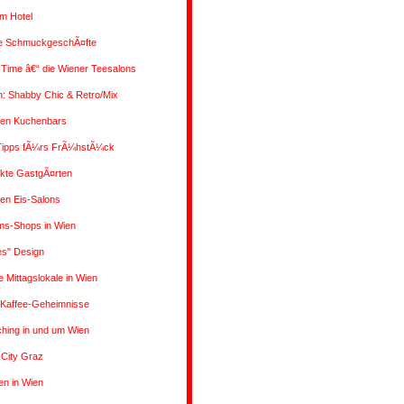
m Hotel
ve SchmuckgeschÃ¤fte
a Time â€“ die Wiener Teesalons
: Shabby Chic & Retro/Mix
uen Kuchenbars
Tipps fÃ¼rs FrÃ¼hstÃ¼ck
ckte GastgÃ¤rten
en Eis-Salons
s-Shops in Wien
es" Design
e Mittagslokale in Wien
 Kaffee-Geheimnisse
hing in und um Wien
-City Graz
en in Wien