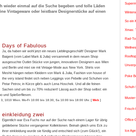
Superm
ch wieder einmal auf die Suche begeben und tolle Läden
ne Vintageware oder leistbare Designerstücke auf einen
Winter
So ein
Xmas: 
Rad-To
Days of Fabulous
Wellne
Ja, da haben wir wohl jetzt ein neues Lieblingsgeschäft! Designer Mark
Roofto
Baigent (vom Label Mark & Julia) versammelt in dem neuen Shop
ausgesuchte Outlet-Stücke von jungen, innovativen Designern aus Wien
Unverp
und Berlin und mixt sie mit Vintage-Mode aus New York. Shirts von
Meshit hängen neben Kleidern von Mark & Julia, Fashion von house of
Poke B
the very island findet sich neben Leggings von Pebelle und Schuhen von
Petar Petrov, in Kürze gibt’s auch Lena Hoschek. Und all die feinen
Schuh-
Sachen sind um bis zu 70% reduziert! Lässig auch der Shop selbst: ein
ho und Spießerfliesen.
Muster
3, 1010 Wien. Mo-Fr 10:00 bis 18:30, Sa 10:00 bis 18:00 Uhr. [
Web
]
Frisch-
einkleidung zwei
Office
Eigentlich war Eva Fuchs nur auf der Suche nach einem Lager für übrig
gebliebene Stücke vergangener Kollektionen. Beinah gleich ums Eck zu
Ice Age
ihrer einkleidung wurde sie fündig und entschied sich (zum Glück!), ein