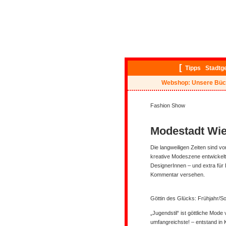
[
Tipps
Stadtg
Webshop: Unsere Büc
Fashion Show
Modestadt Wi
Die langweiligen Zeiten sind vor
kreative Modeszene entwickelt.
DesignerInnen – und extra für
Kommentar versehen.
Göttin des Glücks
: Frühjahr/
„Jugendstil“ ist göttliche Mode
umfangreichste! – entstand in