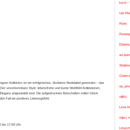
ka:nt –
Ute Plo
Roee
Runwa
Edwina
art poin
Shakke
Göttin 
ner-Kollektivs ist ein erfolgreiches, ökofaires Modelabel geworden – das
ep_ano
 Der unverkennbare Style: lebensfrohe und bunte Wohlfühl-Kollektionen,
 Eleganz angesiedelt sind. Die aufgedruckten Botschaften sollen Glück
ulliKo
den Fall ein positives Lebensgefühl.
Lena H
mija t. 
0 bis 17:00 Uhr.
Linusc