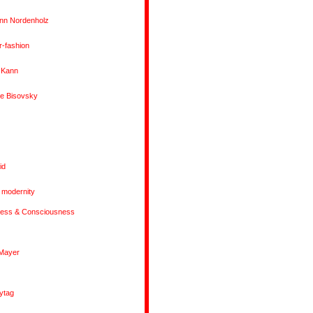
nn Nordenholz
-fashion
 Kann
e Bisovsky
id
f modernity
ess & Consciousness
 Mayer
eytag