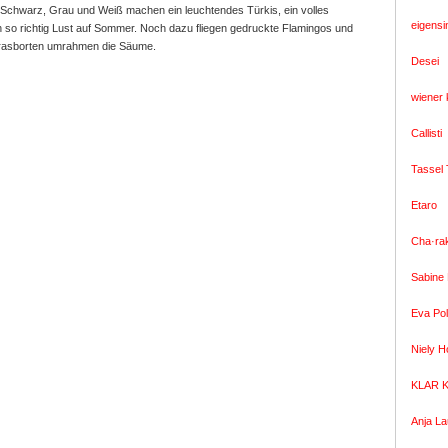
 Schwarz, Grau und Weiß machen ein leuchtendes Türkis, ein volles
eigensi
 so richtig Lust auf Sommer. Noch dazu fliegen gedruckte Flamingos und
 Grasborten umrahmen die Säume.
Desei
wiener 
Callisti
Tassel 
Etaro
Cha·rak
Sabine
Eva Pol
Niely H
KLAR K
Anja L