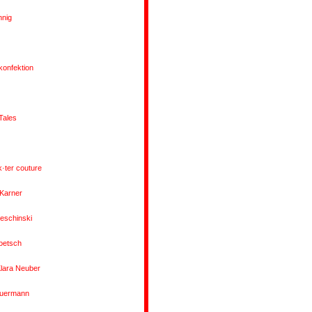
nnig
konfektion
Tales
·ter couture
 Karner
eschinski
oetsch
lara Neuber
auermann