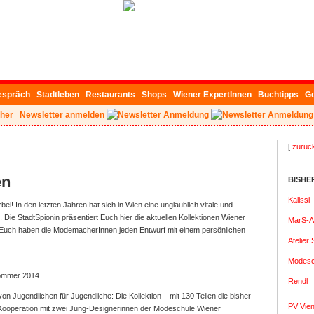
espräch
Stadtleben
Restaurants
Shops
Wiener ExpertInnen
Buchtipps
G
her
Newsletter anmelden
[
zurüc
en
BISHE
Kalissi
bei! In den letzten Jahren hat sich in Wien eine unglaublich vitale und
 Die StadtSpionin präsentiert Euch hier die aktuellen Kollektionen Wiener
MarS-A
 Euch haben die ModemacherInnen jeden Entwurf mit einem persönlichen
Atelie
Modesc
Sommer 2014
Rendl
 von Jugendlichen für Jugendliche: Die Kollektion – mit 130 Teilen die bisher
PV Vie
 Kooperation mit zwei Jung-Designerinnen der Modeschule Wiener