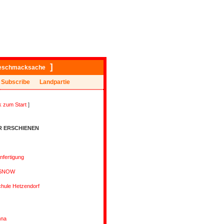
]
eschmacksache
Subscribe
Landpartie
k zum Start
]
R ERSCHIENEN
nfertigung
r SNOW
hule Hetzendorf
nna