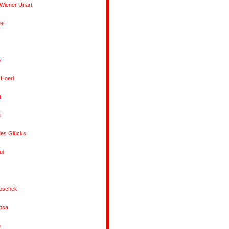
 Wiener Unart
ier
y
 Hoerl
t
i
des Glücks
ui
oschek
rosa
h