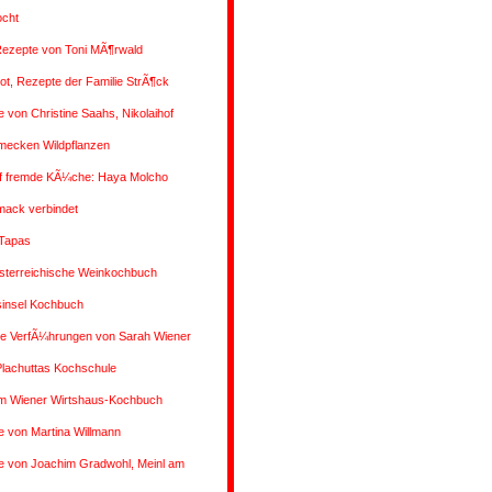
ocht
Rezepte von Toni MÃ¶rwald
rot, Rezepte der Familie StrÃ¶ck
 von Christine Saahs, Nikolaihof
mecken Wildpflanzen
uf fremde KÃ¼che: Haya Molcho
ack verbindet
 Tapas
sterreichische Weinkochbuch
insel Kochbuch
 VerfÃ¼hrungen von Sarah Wiener
Plachuttas Kochschule
m Wiener Wirtshaus-Kochbuch
 von Martina Willmann
e von Joachim Gradwohl, Meinl am