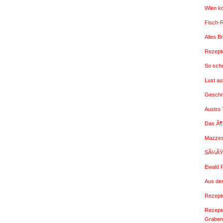
Wien k
Fisch-
Alles B
Rezepte
So sch
Lust a
Geschm
Austro
Das Ã¶
Mazzes
SÃ¼ÃŸe
Ewald 
Aus de
Rezepte
Rezept
Graben