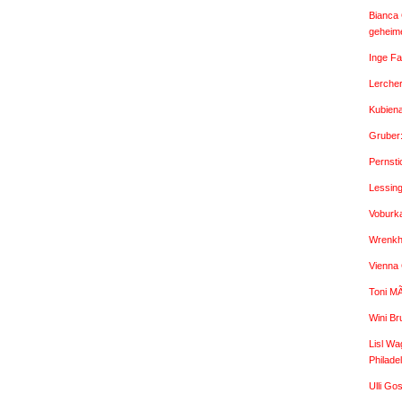
Bianca 
geheime
Inge Fa
Lercher
Kubien
Gruber
Pernsti
Lessin
Voburk
Wrenkh:
Vienna
Toni M
Wini Br
Lisl Wa
Philade
Ulli G