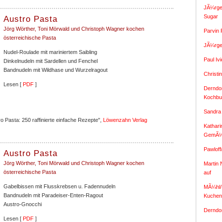
JÃ¼rge
Sugar
Austro Pasta
Jörg Wörther, Toni Mörwald und Christoph Wagner kochen
Parvin 
österreichische Pasta
JÃ¼rge
Nudel-Roulade mit mariniertem Saibling
Paul Iv
Dinkelnudeln mit Sardellen und Fenchel
Bandnudeln mit Wildhase und Wurzelragout
Christi
Lesen [
PDF
]
Derndor
Kochbu
Sandra
 Pasta: 250 raffinierte einfache Rezepte",
Löwenzahn Verlag
Kathari
GemÃ¼
Pawloff
Austro Pasta
Jörg Wörther, Toni Mörwald und Christoph Wagner kochen
Martin 
österreichische Pasta
auf
Gabelbissen mit Flusskrebsen u. Fadennudeln
MÃ¼hl/P
Bandnudeln mit Paradeiser-Enten-Ragout
Kuchen
Austro-Gnocchi
Derndor
Lesen [
PDF
]