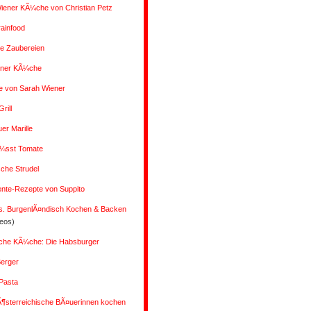
iener KÃ¼che von Christian Petz
rainfood
 Zaubereien
ener KÃ¼che
e von Sarah Wiener
rill
r Marille
Ã¼sst Tomate
che Strudel
ente-Rezepte von Suppito
s. BurgenlÃ¤ndisch Kochen & Backen
deos)
liche KÃ¼che: Die Habsburger
Berger
Pasta
Ã¶sterreichische BÃ¤uerinnen kochen