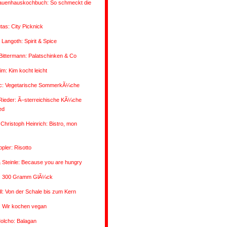
auenhauskochbuch: So schmeckt die
utas: City Picknick
 Langoth: Spirit & Spice
/Bittermann: Palatschinken & Co
im: Kim kocht leicht
vic: Vegetarische SommerkÃ¼che
Rieder: Ã–sterreichische KÃ¼che
ed
Christoph Heinrich: Bistro, mon
pler: Risotto
 Steinle: Because you are hungry
: 300 Gramm GlÃ¼ck
: Von der Schale bis zum Kern
: Wir kochen vegan
olcho: Balagan