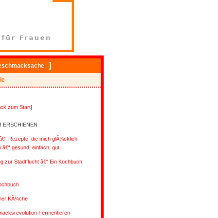
]
eschmacksache
ie
ck zum Start
]
R ERSCHIENEN
€“ Rezepte, die mich glÃ¼cklich
â€“ gesund, einfach, gut
ng zur Stadtflucht â€“ Ein Kochbuch.
ochbuch
ener KÃ¼che
acksrevolution Fermentieren