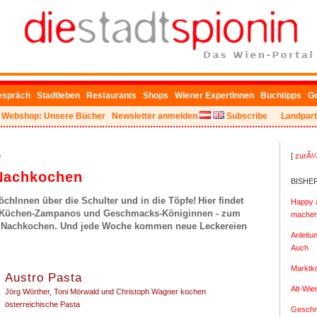
ig', 'G-QPGNBE3J4Y');
espräch
Stadtleben
Restaurants
Shops
Wiener ExpertInnen
Buchtipps
G
Webshop: Unsere Bücher
Newsletter anmelden
Subscribe
Landpart
e
[
zurÃ¼
Nachkochen
BISHE
chInnen über die Schulter und in die Töpfe!
Hier findet
Happy â
r Küchen-Zampanos und Geschmacks-Königinnen - zum
machen 
 Nachkochen. Und jede Woche kommen neue Leckereien
Anleitu
Auch
Marktk
Austro Pasta
Alt-Wi
Jörg Wörther, Toni Mörwald und Christoph Wagner kochen
österreichische Pasta
Geschm