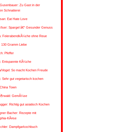
Gusenbauer: Zu Gast in der
n Schnatterei
san: Eat Hate Love
/Iser: Spargel â€“ Gesunder Genuss
a: FeierabendkÃ¼che ohne Reue
: 130 Gramm Liebe
ch: Pfeffer
g: Entspannte KÃ¼che
a/Vogel: So macht Kochen Freude
 Sehr gut vegetarisch kochen
 China Town
Ã¶rwald: GemÃ¼se
ugger: Richtig gut asiatisch Kochen
gner-Bacher: Rezepte mit
lphia-KÃ¤se
oschler: Dampfgarkochbuch