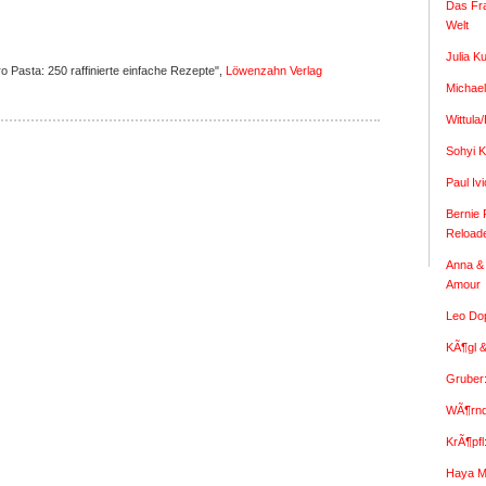
Das Fr
Welt
Julia K
 Pasta: 250 raffinierte einfache Rezepte",
Löwenzahn Verlag
Michael
Wittula
Sohyi K
Paul I
Bernie 
Reload
Anna & 
Amour
Leo Dop
KÃ¶gl &
Gruber
WÃ¶rndl
KrÃ¶pfl
Haya M