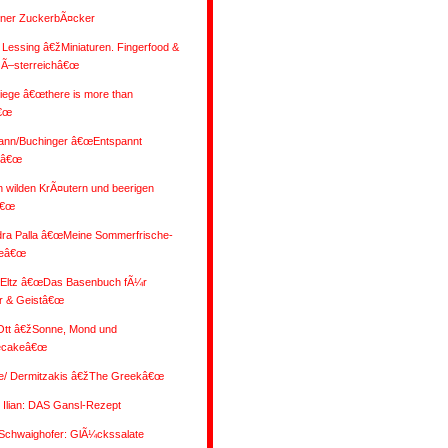
ener ZuckerbÃ¤cker
 Lessing â€žMiniaturen. Fingerfood &
 Ã–sterreichâ€œ
iege â€œthere is more than
€œ
nn/Buchinger â€œEntspannt
nâ€œ
 wilden KrÃ¤utern und beerigen
â€œ
dra Palla â€œMeine Sommerfrische-
eâ€œ
/Eltz â€œDas Basenbuch fÃ¼r
r & Geistâ€œ
 Ott â€žSonne, Mond und
ecakeâ€œ
e/ Dermitzakis â€žThe Greekâ€œ
Ilian: DAS Gansl-Rezept
/Schwaighofer: GlÃ¼ckssalate