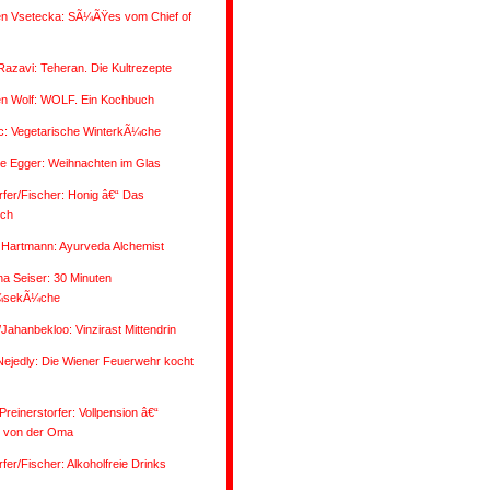
n Vsetecka: SÃ¼ÃŸes vom Chief of
Razavi: Teheran. Die Kultrezepte
n Wolf: WOLF. Ein Kochbuch
ic: Vegetarische WinterkÃ¼che
ne Egger: Weihnachten im Glas
fer/Fischer: Honig â€“ Das
ch
 Hartmann: Ayurveda Alchemist
na Seiser: 30 Minuten
sekÃ¼che
/Jahanbekloo: Vinzirast Mittendrin
Nejedly: Die Wiener Feuerwehr kocht
reinerstorfer: Vollpension â€“
 von der Oma
fer/Fischer: Alkoholfreie Drinks