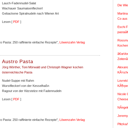
Lauch-Fadennudel-Salat
Die Wi
Wachauer Saumaisenfleckerl
Martina
Gebackene Spiralnudeln nach Wiener Art
Co aus
Lesen [
PDF
]
Eschi F
pastaâ
Rossma
 Pasta: 250 raffinierte einfache Rezepte",
Löwenzahn Verlag
Koche
â€œVon
Zeiten
Austro Pasta
Alexan
Jörg Wörther, Toni Mörwald und Christoph Wagner kochen
KÃ¼ch
österreichische Pasta
Lovrek
Nudel-Suppe mit Rahm
KÃ¶rpe
Wurstfleckerl von der Kesselhaßn
Ragout von der Kitzstelze mit Fadennudeln
Nicole
Chees
Lesen [
PDF
]
NÃ¤gel
Jeremy 
 Pasta: 250 raffinierte einfache Rezepte",
Löwenzahn Verlag
Plitzka