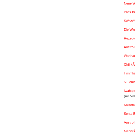
Neue W
Pat's B
SÃ¼ÃŸe
Die Wi
Rezept
Austro G
Wachaue
Chili k
Himmlis
5 Elem
Iwahap
(mit Vi
Kaiser
Senta 
Austro 
Nieder