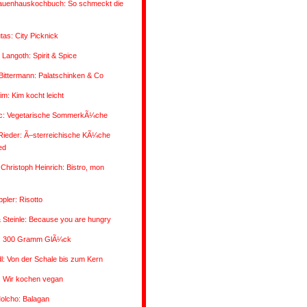
auenhauskochbuch: So schmeckt die
utas: City Picknick
 Langoth: Spirit & Spice
/Bittermann: Palatschinken & Co
im: Kim kocht leicht
vic: Vegetarische SommerkÃ¼che
Rieder: Ã–sterreichische KÃ¼che
ed
Christoph Heinrich: Bistro, mon
pler: Risotto
 Steinle: Because you are hungry
: 300 Gramm GlÃ¼ck
: Von der Schale bis zum Kern
: Wir kochen vegan
olcho: Balagan