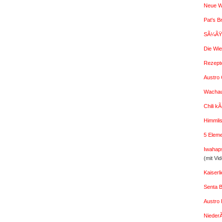
Neue W
Pat's B
SÃ¼ÃŸe
Die Wi
Rezept
Austro G
Wachaue
Chili k
Himmlis
5 Elem
Iwahap
(mit Vi
Kaiser
Senta 
Austro 
Nieder