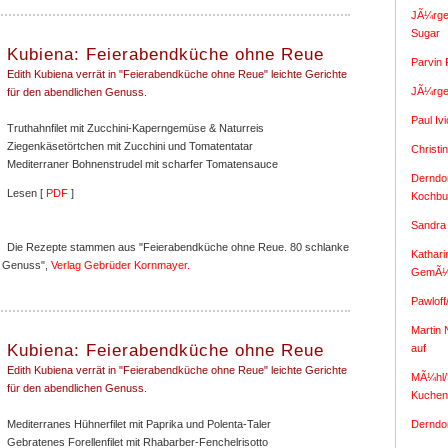
JÃ¼rge
Sugar
Kubiena: Feierabendküche ohne Reue
Parvin 
Edith Kubiena verrät in "Feierabendküche ohne Reue" leichte Gerichte
JÃ¼rge
für den abendlichen Genuss.
Paul Iv
Truthahnfilet mit Zucchini-Kaperngemüse & Naturreis
Ziegenkäsetörtchen mit Zucchini und Tomatentatar
Christi
Mediterraner Bohnenstrudel mit scharfer Tomatensauce
Derndor
Lesen [
PDF
]
Kochbu
Sandra
Die Rezepte stammen aus "Feierabendküche ohne Reue. 80 schlanke
Kathari
n Genuss",
Verlag Gebrüder Kornmayer.
GemÃ¼
Pawloff
Martin 
Kubiena: Feierabendküche ohne Reue
auf
Edith Kubiena verrät in "Feierabendküche ohne Reue" leichte Gerichte
MÃ¼hl/P
für den abendlichen Genuss.
Kuchen
Mediterranes Hühnerfilet mit Paprika und Polenta-Taler
Derndor
Gebratenes Forellenfilet mit Rhabarber-Fenchelrisotto