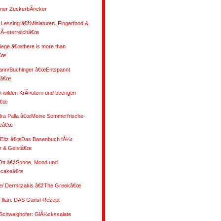
ener ZuckerbÃ¤cker
 Lessing â€žMiniaturen. Fingerfood &
 Ã–sterreichâ€œ
iege â€œthere is more than
€œ
nn/Buchinger â€œEntspannt
nâ€œ
 wilden KrÃ¤utern und beerigen
â€œ
dra Palla â€œMeine Sommerfrische-
eâ€œ
/Eltz â€œDas Basenbuch fÃ¼r
r & Geistâ€œ
 Ott â€žSonne, Mond und
ecakeâ€œ
e/ Dermitzakis â€žThe Greekâ€œ
Ilian: DAS Gansl-Rezept
/Schwaighofer: GlÃ¼ckssalate