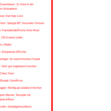
Gusenbauer: Zu Gast in der
n Schnatterei
san: Eat Hate Love
/Iser: Spargel â€“ Gesunder Genuss
a: FeierabendkÃ¼che ohne Reue
: 130 Gramm Liebe
ch: Pfeffer
g: Entspannte KÃ¼che
a/Vogel: So macht Kochen Freude
 Sehr gut vegetarisch kochen
 China Town
Ã¶rwald: GemÃ¼se
ugger: Richtig gut asiatisch Kochen
gner-Bacher: Rezepte mit
lphia-KÃ¤se
oschler: Dampfgarkochbuch