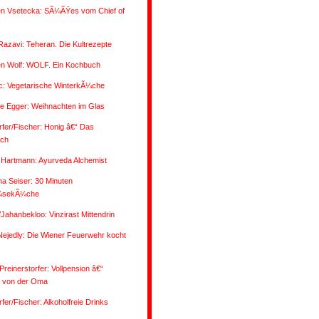
n Vsetecka: SÃ¼ÃŸes vom Chief of
Razavi: Teheran. Die Kultrezepte
n Wolf: WOLF. Ein Kochbuch
ic: Vegetarische WinterkÃ¼che
ne Egger: Weihnachten im Glas
fer/Fischer: Honig â€“ Das
ch
 Hartmann: Ayurveda Alchemist
na Seiser: 30 Minuten
sekÃ¼che
/Jahanbekloo: Vinzirast Mittendrin
Nejedly: Die Wiener Feuerwehr kocht
reinerstorfer: Vollpension â€“
 von der Oma
fer/Fischer: Alkoholfreie Drinks