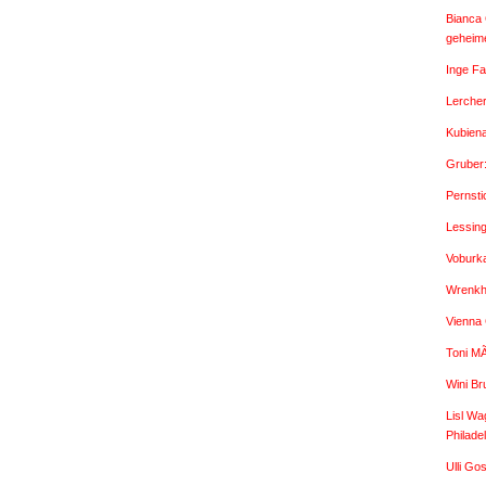
Bianca 
geheime
Inge Fa
Lercher
Kubien
Gruber
Pernsti
Lessin
Voburk
Wrenkh:
Vienna
Toni M
Wini Br
Lisl Wa
Philade
Ulli G