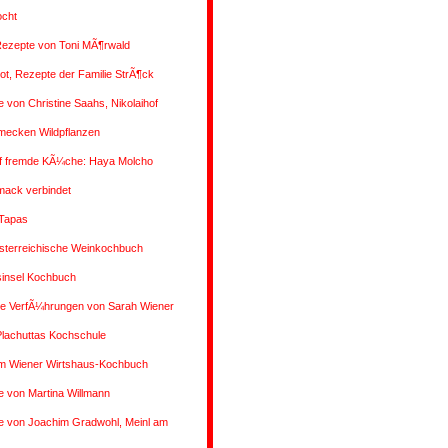
ocht
Rezepte von Toni MÃ¶rwald
rot, Rezepte der Familie StrÃ¶ck
 von Christine Saahs, Nikolaihof
mecken Wildpflanzen
uf fremde KÃ¼che: Haya Molcho
ack verbindet
 Tapas
sterreichische Weinkochbuch
insel Kochbuch
 VerfÃ¼hrungen von Sarah Wiener
Plachuttas Kochschule
m Wiener Wirtshaus-Kochbuch
 von Martina Willmann
e von Joachim Gradwohl, Meinl am