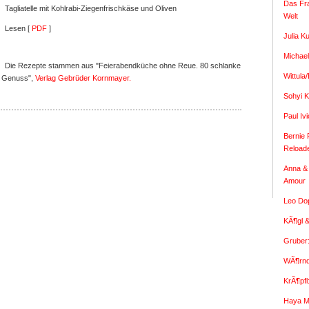
Das Fr
Tagliatelle mit Kohlrabi-Ziegenfrischkäse und Oliven
Welt
Lesen [
PDF
]
Julia K
Michael
Die Rezepte stammen aus "Feierabendküche ohne Reue. 80 schlanke
Wittula
n Genuss",
Verlag Gebrüder Kornmayer.
Sohyi K
Paul I
Bernie 
Reload
Anna & 
Amour
Leo Dop
KÃ¶gl &
Gruber
WÃ¶rndl
KrÃ¶pfl
Haya M