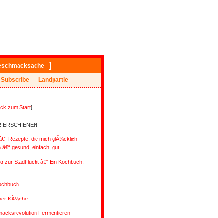
]
eschmacksache
Subscribe
Landpartie
ck zum Start
]
R ERSCHIENEN
€“ Rezepte, die mich glÃ¼cklich
â€“ gesund, einfach, gut
ng zur Stadtflucht â€“ Ein Kochbuch.
ochbuch
ener KÃ¼che
acksrevolution Fermentieren