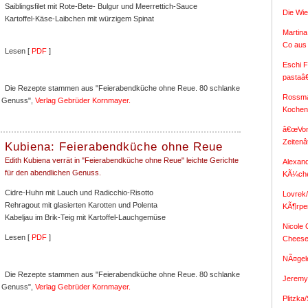
Saiblingsfilet mit Rote-Bete- Bulgur und Meerrettich-Sauce
Die Wi
Kartoffel-Käse-Laibchen mit würzigem Spinat
Martina
Co aus
Lesen [
PDF
]
Eschi F
pastaâ
Die Rezepte stammen aus "Feierabendküche ohne Reue. 80 schlanke
Rossma
n Genuss",
Verlag Gebrüder Kornmayer.
Koche
â€œVon
Zeiten
Kubiena: Feierabendküche ohne Reue
Edith Kubiena verrät in "Feierabendküche ohne Reue" leichte Gerichte
Alexan
für den abendlichen Genuss.
KÃ¼ch
Cidre-Huhn mit Lauch und Radicchio-Risotto
Lovrek
Rehragout mit glasierten Karotten und Polenta
KÃ¶rpe
Kabeljau im Brik-Teig mit Kartoffel-Lauchgemüse
Nicole
Lesen [
PDF
]
Chees
NÃ¤gel
Die Rezepte stammen aus "Feierabendküche ohne Reue. 80 schlanke
Jeremy 
n Genuss",
Verlag Gebrüder Kornmayer.
Plitzka