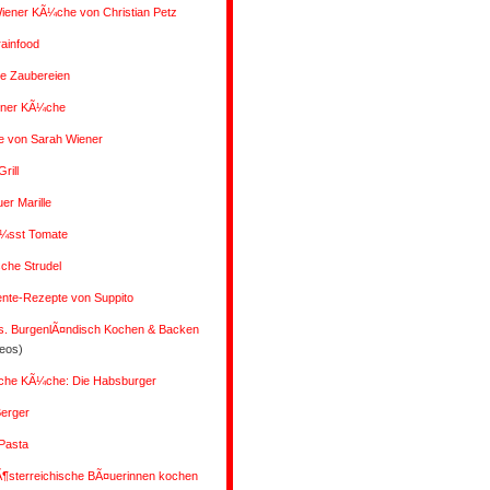
iener KÃ¼che von Christian Petz
rainfood
 Zaubereien
ener KÃ¼che
e von Sarah Wiener
rill
r Marille
Ã¼sst Tomate
che Strudel
ente-Rezepte von Suppito
s. BurgenlÃ¤ndisch Kochen & Backen
deos)
liche KÃ¼che: Die Habsburger
Berger
Pasta
Ã¶sterreichische BÃ¤uerinnen kochen