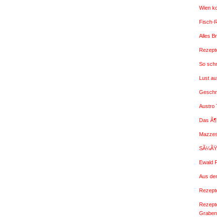
Wien k
Fisch-
Alles B
Rezepte
So sch
Lust a
Geschm
Austro
Das Ã¶
Mazzes
SÃ¼ÃŸe
Ewald 
Aus de
Rezepte
Rezept
Graben