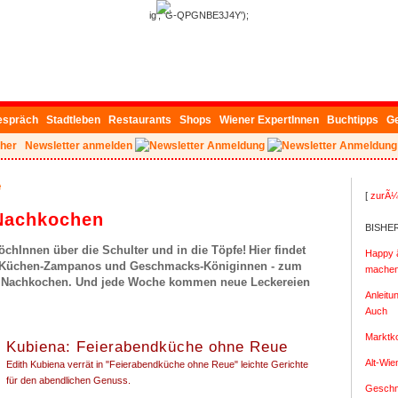
ig', 'G-QPGNBE3J4Y');
espräch
Stadtleben
Restaurants
Shops
Wiener ExpertInnen
Buchtipps
G
her
Newsletter anmelden
e
[
zurÃ¼
Nachkochen
BISHE
chInnen über die Schulter und in die Töpfe!
Hier findet
Happy â
r Küchen-Zampanos und Geschmacks-Königinnen - zum
machen 
 Nachkochen. Und jede Woche kommen neue Leckereien
Anleitu
Auch
Marktk
Kubiena: Feierabendküche ohne Reue
Alt-Wi
Edith Kubiena verrät in "Feierabendküche ohne Reue" leichte Gerichte
für den abendlichen Genuss.
Geschm