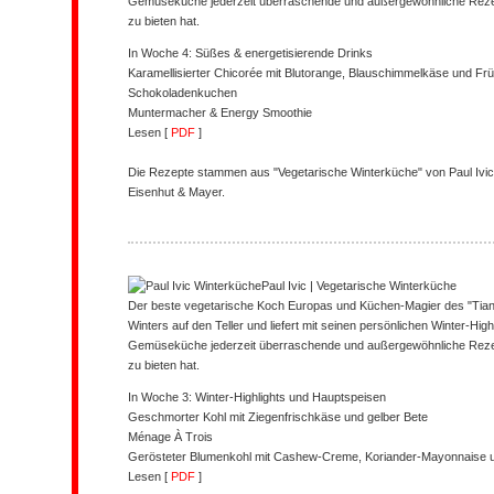
Gemüseküche jederzeit überraschende und außergewöhnliche Reze
zu bieten hat.
In Woche 4: Süßes & energetisierende Drinks
Karamellisierter Chicorée mit Blutorange, Blauschimmelkäse und Frü
Schokoladenkuchen
Muntermacher & Energy Smoothie
Lesen [
PDF
]
Die Rezepte stammen aus "Vegetarische Winterküche" von Paul Ivi
Eisenhut & Mayer.
Paul Ivic | Vegetarische Winterküche
Der beste vegetarische Koch Europas und Küchen-Magier des "Tian
Winters auf den Teller und liefert mit seinen persönlichen Winter-Hig
Gemüseküche jederzeit überraschende und außergewöhnliche Reze
zu bieten hat.
In Woche 3: Winter-Highlights und Hauptspeisen
Geschmorter Kohl mit Ziegenfrischkäse und gelber Bete
Ménage À Trois
Gerösteter Blumenkohl mit Cashew-Creme, Koriander-Mayonnaise
Lesen [
PDF
]