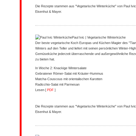
Die Rezepte stammen aus "Vegetarische Winterküche" von Paul Ivi
Eisenhut & Mayer.
Paul Ivic | Vegetarische Winterküche
Der beste vegetarische Koch Europas und Küchen-Magier des "Tian
Winters auf den Teller und liefert mit seinen persönlichen Winter-Hig
Gemüseküche jederzeit überraschende und außergewöhnliche Reze
zu bieten hat.
In Woche 2: Knackige Wintersalate
Gebratener Römer-Salat mit Kräuter-Hummus
Matcha-Couscous mit orientalischen Karotten
Radicchio-Salat mit Parmesan
Lesen [
PDF
]
Die Rezepte stammen aus "Vegetarische Winterküche" von Paul Ivi
Eisenhut & Mayer.