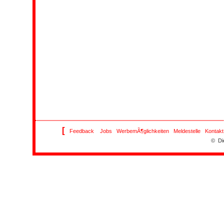
[
Feedback
Jobs
WerbemÃ¶glichkeiten
Meldestelle
Kontakt
© Di