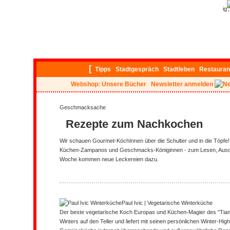
ig
[
Tipps
Stadtgespräch
Stadtleben
Restauran
Webshop: Unsere Bücher
Newsletter anmelden
Geschmacksache
Rezepte zum Nachkochen
Wir schauen Gourmet-KöchInnen über die Schulter und in die Töpfe!
Küchen-Zampanos und Geschmacks-Königinnen - zum Lesen, Ausd
Woche kommen neue Leckereien dazu.
Paul Ivic | Vegetarische Winterküche
Der beste vegetarische Koch Europas und Küchen-Magier des "Tian
Winters auf den Teller und liefert mit seinen persönlichen Winter-Hig