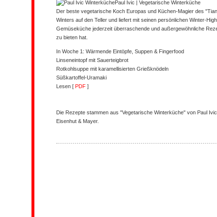
Paul Ivic | Vegetarische Winterküche
Der beste vegetarische Koch Europas und Küchen-Magier des "Tian
Winters auf den Teller und liefert mit seinen persönlichen Winter-Hig
Gemüseküche jederzeit überraschende und außergewöhnliche Reze
zu bieten hat.
In Woche 1: Wärmende Eintöpfe, Suppen & Fingerfood
Linseneintopf mit Sauerteigbrot
Rotkohlsuppe mit karamellisierten Grießknödeln
Süßkartoffel-Uramaki
Lesen [
PDF
]
Die Rezepte stammen aus "Vegetarische Winterküche" von Paul Ivi
Eisenhut & Mayer.