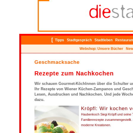
ig
[
Tipps
Stadtgespräch
Stadtleben
Restauran
Webshop: Unsere Bücher
New
Geschmacksache
Rezepte zum Nachkochen
Wir schauen Gourmet-KöchInnen über die Schulter un
Ihr Rezepte von Wiener Küchen-Zampanos und Gesc
Lesen, Ausdrucken und Nachkochen. Und jede Woch
dazu.
Kröpfl: Wir kochen 
Haubenkoch Siegi Kröpfl und seine 
Familienrezepte zusammengestellt. 
moderne Kreationen.