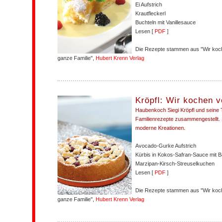
Ei Aufstrich
Krautfleckerl
Buchteln mit Vanillesauce
Lesen [
PDF
]
Die Rezepte stammen aus "Wir koc
ganze Familie",
Hubert Krenn Verlag
Kröpfl: Wir kochen 
Haubenkoch Siegi Kröpfl und seine 
Familienrezepte zusammengestellt. 
moderne Kreationen.
Avocado-Gurke Aufstrich
Kürbis in Kokos-Safran-Sauce mit B
Marzipan-Kirsch-Streuselkuchen
Lesen [
PDF
]
Die Rezepte stammen aus "Wir koc
ganze Familie",
Hubert Krenn Verlag