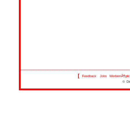
[
Feedback
Jobs
WerbemÃ¶glic
© Di