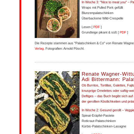
In Woche 3: "Nice to meat you" – Pa
Wraps mit Pulled Pork gefüllt
Blunzenpalatschinken
Überbackene Wild-Crespelle
Lesen [
PDF
]
Grundteige pikant & süß [
PDF
]
Die Rezepte stammen aus "Palatschinken & Co" von Renate Wagner-
Verlag
. Fotografien: Arnold Pöschl.
Renate Wagner-Witt
Adi Bittermann: Pal
Ob Burritos, Tortillas, Galettes, Faji
knusprige Omelettes oder saftig-w
Deftiges – das Buch begibt sich auf 
der gerollten Köstlichkeiten und prä
In Woche 2: Gesund gerollt – Veggie
Spinat-Eräpfel-Pastete
Rotkraut-Palatschinken
Kürbis-Palatschinken-Lasagne