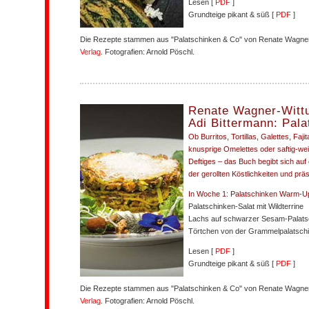
Lesen [
PDF
]
Grundteige pikant & süß [
PDF
]
Die Rezepte stammen aus "Palatschinken & Co" von Renate Wagner-
Verlag
. Fotografien: Arnold Pöschl.
Renate Wagner-Witt
Adi Bittermann: Pal
Ob Burritos, Tortillas, Galettes, Faji
knusprige Omelettes oder saftig-w
Deftiges – das Buch begibt sich auf 
der gerollten Köstlichkeiten und prä
In Woche 1: Palatschinken Warm-U
Palatschinken-Salat mit Wildterrine
Lachs auf schwarzer Sesam-Palats
Törtchen von der Grammelpalatsch
Lesen [
PDF
]
Grundteige pikant & süß [
PDF
]
Die Rezepte stammen aus "Palatschinken & Co" von Renate Wagner-
Verlag
. Fotografien: Arnold Pöschl.