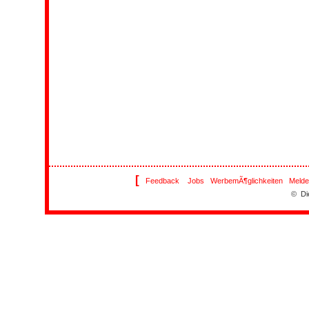
[
Feedback
Jobs
WerbemÃ¶glichkeiten
Melde
© Di