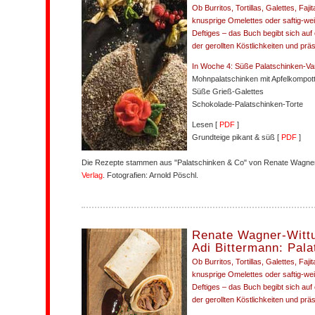
Ob Burritos, Tortillas, Galettes, Faji
knusprige Omelettes oder saftig-w
Deftiges – das Buch begibt sich auf 
der gerollten Köstlichkeiten und prä
In Woche 4: Süße Palatschinken-Var
Mohnpalatschinken mit Apfelkompot
Süße Grieß-Galettes
Schokolade-Palatschinken-Torte
Lesen [
PDF
]
Grundteige pikant & süß [
PDF
]
Die Rezepte stammen aus "Palatschinken & Co" von Renate Wagner-
Verlag
. Fotografien: Arnold Pöschl.
Renate Wagner-Witt
Adi Bittermann: Pal
Ob Burritos, Tortillas, Galettes, Faji
knusprige Omelettes oder saftig-w
Deftiges – das Buch begibt sich auf 
der gerollten Köstlichkeiten und prä