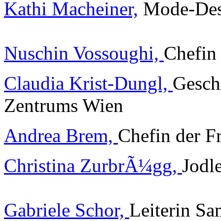
Kathi Macheiner,
Mode-Desi
Nuschin Vossoughi,
Chefin 
Claudia Krist-Dungl,
Gesch
Zentrums Wien
Andrea Brem,
Chefin der 
Christina ZurbrÃ¼gg,
Jodl
Gabriele Schor,
Leiterin S