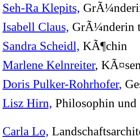
Seh-Ra Klepits,
GrÃ¼nderin
Isabell Claus,
GrÃ¼nderin th
Sandra Scheidl,
KÃ¶chin
Marlene Kelnreiter
, KÃ¤se
Doris Pulker-Rohrhofer
,
Ges
Lisz Hirn,
Philosophin und 
Carla Lo,
Landschaftsarchit