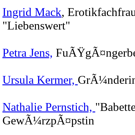
Ingrid Mack
, Erotikfachfra
"Liebenswert"
Petra Jens,
FuÃŸgÃ¤ngerbea
Ursula Kermer,
GrÃ¼nderi
Nathalie Pernstich,
"Babette
GewÃ¼rzpÃ¤pstin