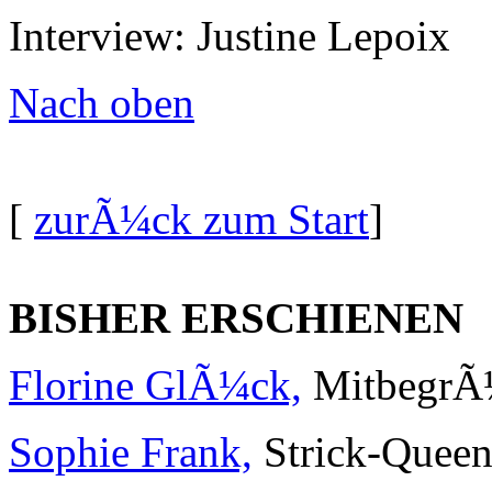
Interview: Justine Lepoix
Nach oben
[
zurÃ¼ck zum Start
]
BISHER ERSCHIENEN
Florine GlÃ¼ck,
MitbegrÃ¼n
Sophie Frank,
Strick-Quee