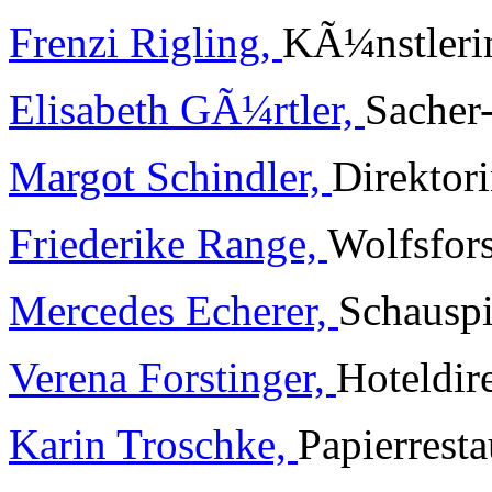
Frenzi Rigling,
KÃ¼nstleri
Elisabeth GÃ¼rtler,
Sacher
Margot Schindler,
Direktor
Friederike Range,
Wolfsfor
Mercedes Echerer,
Schauspi
Verena Forstinger,
Hoteldir
Karin Troschke,
Papierresta