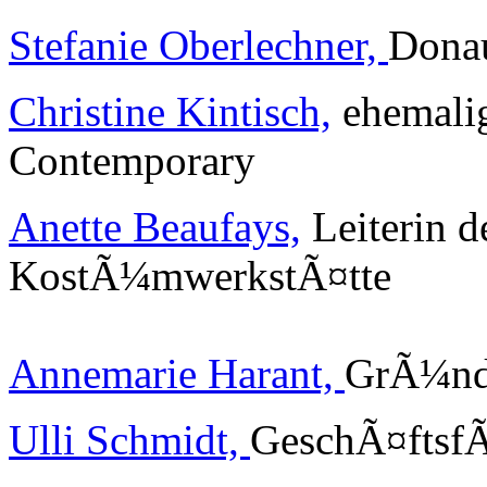
Stefanie Oberlechner,
Donau
Christine Kintisch,
ehemali
Contemporary
Anette Beaufays,
Leiterin de
KostÃ¼mwerkstÃ¤tte
Annemarie Harant,
GrÃ¼nde
Ulli Schmidt,
GeschÃ¤ftsfÃ