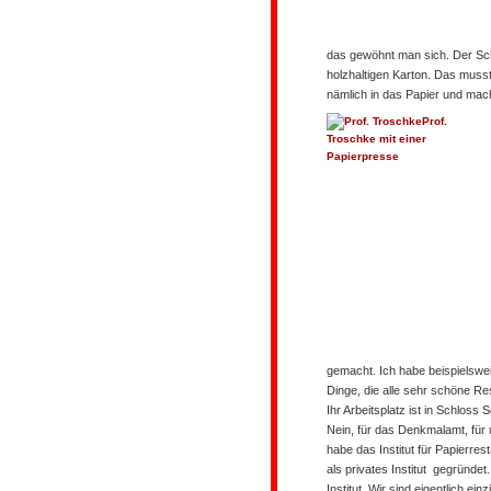
das gewöhnt man sich. Der Sch
holzhaltigen Karton. Das musst
nämlich in das Papier und mac
Prof.
Troschke mit einer
Papierpresse
gemacht. Ich habe beispielswei
Dinge, die alle sehr schöne R
Ihr Arbeitsplatz ist in Schloss
Nein, für das Denkmalamt, für
habe das Institut für Papierre
als privates Institut gegründet
Institut. Wir sind eigentlich e