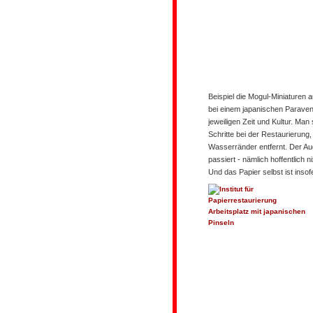
Beispiel die Mogul-Miniaturen 
bei einem japanischen Paraven
jeweiligen Zeit und Kultur. Man 
Schritte bei der Restaurierun
Wasserränder entfernt. Der Au
passiert - nämlich hoffentlich 
Und das Papier selbst ist insof
Arbeitsplatz mit japanischen
Pinseln