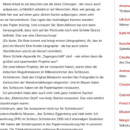
Meine Arbeit ist ein bisschen wie die eines Chirurgen - der muss auch
Annema
aufpassen, schließlich arbeitet er am Menschen. Aber, wie gesagt, an
"Erdbe
iele hier war auf einen ganz dicken Karton aufgezogen, einen sehr
Ulli Sc
en wir herunterlösen. Das Lignin des holzhaltigen Kartons wandert
Wiener 
ht das Papier brüchig. Und schauen Sie: Beim Ablösen hat
sich dann
herausgestellt, dass sich auf der Rückseite noch eine Schiele-Skizze
Kathi M
befindet. Das war eine Überraschung!
(Es läutet. Ein Bote kommt und bringt erneut Lithographien). Ah, das ist
Nuschi
jetzt ein Munch! Eine Kreide-Litographie - die hat auch starke
Spittel
Stockflecken und ist ein bisserl verknittert.
Wenn Schiele-Aquarelle Ihr „Tagesgeschäft“ sind - wie sehen dann die
Claudia
großen und spannenden Projekte aus?
des Du
Die zwei tollsten Projekte, die wir restauriert haben, waren eben die
Andrea
indischen Mogulminiaturen im Millionenzimmer des Schlosses
Wien
Schönbrunn. Statt den Original Miniaturen wurden hier Fotografien in die
Kartuschen der Wandvertäfelungen eingesetzt. Und im Blauen Salon
Christ
des Schlosses haben wir die Papiertapeten restauriert.
Ich persönlich habe aber auch sehr viele ganz moderne Sachen
Gabriel
se den „Elektrischen Stuhl“ von Andy Warhol restauriert. Das sind wirklich
Frenzi 
estaurierungen waren.
 Schönbrunn, aber Sie restaurieren nicht nur für Schönbrunn?
Elisabe
 unterschiedliche Museen , das Schloss Eggenberg und viele mehr. Ich
staurierung (IPR) im Schloss Schönbrunn 1995 mit 6 ehemaligen Studenten
Margot 
. Wir haben alle Sondersparten in der Papierrestaurierung hier in unserem
Volksk
inzigartig. Die Tätigkeitsbereiche umfassen Buchrestaurierung,