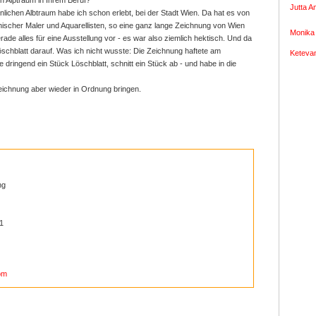
n Alptraum in Ihrem Beruf?
Jutta A
ichen Albtraum habe ich schon erlebt, bei der Stadt Wien. Da hat es von
chischer Maler und Aquarellisten, so eine ganz lange Zeichnung von Wien
Monika 
ade alles für eine Ausstellung vor - es war also ziemlich hektisch. Und da
öschblatt darauf. Was ich nicht wusste: Die Zeichnung haftete am
Ketevan
e dringend ein Stück Löschblatt, schnitt ein Stück ab - und habe in die
Zeichnung aber wieder in Ordnung bringen.
ng
1
om