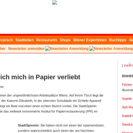
espräch
Stadtleben
Restaurants
Shops
Wiener ExpertInnen
Buchtipps
G
her
Newsletter anmelden
[
zurÃ¼
ich mich in Papier verliebt
BISHE
Florine
iew
Illustra
inen der ungewöhnlichsten Arbeitsplätze Wiens. Auf ihrem Tisch liegt die
Sophie 
der Kaiserin Elisabeth, in der obersten Schublade ein Schiele-Aquarell
ngt ein Bote mal eben einen echten Munch vorbei. Die StadtSpionin
Seh-Ra 
ie das weltweit renommierte Institut für Papierrestaurierung (IPR) im
Isabell
Sandra 
StadtSpionin:
Sie haben nicht nur einen der spannendsten,
sondern wahrscheinlich auch einen der am höchsten