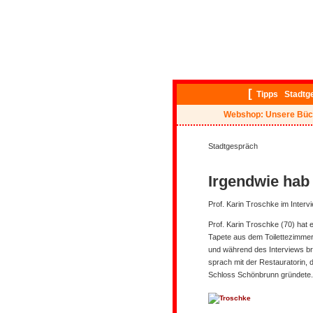
[
Tipps
Stadtg
Webshop: Unsere Büc
Stadtgespräch
Irgendwie hab 
Prof. Karin Troschke im Interv
Prof. Karin Troschke (70) hat e
Tapete aus dem Toilettezimmer 
und während des Interviews bri
sprach mit der Restauratorin, d
Schloss Schönbrunn gründete.