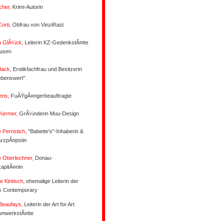
cher,
Krimi-Autorin
orti,
Obfrau von VinziRast
a GlÃ¼ck,
Leiterin KZ-GedenkstÃ¤tte
usen
Mack
, Erotikfachfrau und Besitzerin
ebenswert"
ens,
FuÃŸgÃ¤ngerbeauftragte
 Kermer,
GrÃ¼nderin Muu-Design
e Pernstich,
"Babette's"-Inhaberin &
zpÃ¤pstin
e Oberlechner,
Donau-
kapitÃ¤nin
e Kintisch,
ehemalige Leiterin der
 Contemporary
Beaufays,
Leiterin der Art for Art
mwerkstÃ¤tte