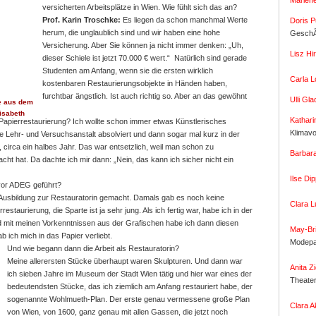
Marlene
versicherten Arbeitsplätze in Wien. Wie fühlt sich das an?
Prof. Karin Troschke:
Es liegen da schon manchmal Werte
Doris P
herum, die unglaublich sind und wir haben eine hohe
GeschÃ
Versicherung. Aber Sie können ja nicht immer denken: „Uh,
Lisz Hir
dieser Schiele ist jetzt 70.000 € wert.“ Natürlich sind gerade
Studenten am Anfang, wenn sie die ersten wirklich
Carla L
kostenbaren Restaurierungsobjekte in Händen haben,
furchtbar ängstlich. Ist auch richtig so. Aber an das gewöhnt
Ulli Gla
te aus dem
isabeth
Kathari
Papierrestaurierung?
Ich wollte schon immer etwas Künstlerisches
Klimav
 Lehr- und Versuchsanstalt absolviert und dann sogar mal kurz in der
circa ein halbes Jahr. Das war entsetzlich, weil man schon zu
Barbara
t hat. Da dachte ich mir dann: „Nein, das kann ich sicher nicht ein
Ilse Di
 vor ADEG geführt?
 Ausbildung zur Restauratorin gemacht. Damals gab es noch keine
Clara L
restaurierung, die Sparte ist ja sehr jung. Als ich fertig war, habe ich in der
und mit meinen Vorkenntnissen aus der Grafischen habe ich dann diesen
May-Bri
 ich mich in das Papier verliebt.
Modepa
Und wie begann dann die Arbeit als Restauratorin?
Meine allerersten Stücke überhaupt waren Skulpturen. Und dann war
Anita Zi
ich sieben Jahre im Museum der Stadt Wien tätig und hier war eines der
Theate
bedeutendsten Stücke, das ich ziemlich am Anfang restauriert habe, der
sogenannte Wohlmueth-Plan. Der erste genau vermessene große Plan
Clara A
von Wien, von 1600, ganz genau mit allen Gassen, die jetzt noch