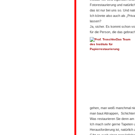
Fotorestaurierung und natürlic
das ist nur bei uns so. Und nat
Ich könnte also auch als „Pri
lassen?
Ja, sicher. Es kommt schon vor,
für die Person, die das gebrach
Das Team
des Instituts für
Papierrestaurierung
gehen, man weiß manchmal nic
man baut Attrappen, Schichten 
Was restaurieren Sie denn am 
Ich mach sehr gerne Tapeten u
Herausforderung ist, natürlich