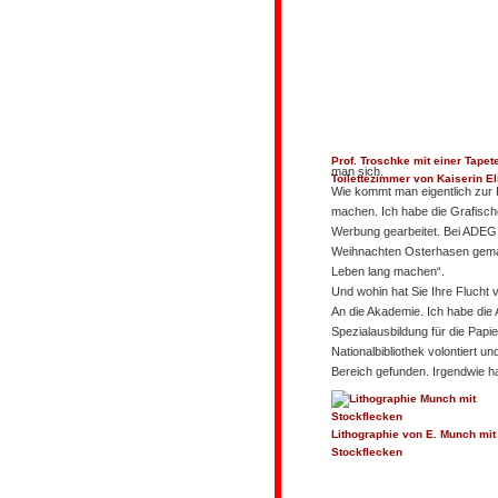
Prof. Troschke mit einer Tape
man sich.
Toilettezimmer von Kaiserin El
Wie kommt man eigentlich zur 
machen. Ich habe die Grafische
Werbung gearbeitet. Bei ADEG, 
Weihnachten Osterhasen gemach
Leben lang machen“.
Und wohin hat Sie Ihre Flucht
An die Akademie. Ich habe die
Spezialausbildung für die Papier
Nationalbibliothek volontiert 
Bereich gefunden. Irgendwie hab
Lithographie von E. Munch mit
Stockflecken