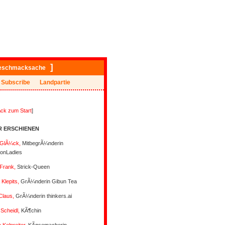
]
eschmacksache
Subscribe
Landpartie
ck zum Start
]
R ERSCHIENEN
 GlÃ¼ck,
MitbegrÃ¼nderin
tionLadies
Frank,
Strick-Queen
Klepits,
GrÃ¼nderin Gibun Tea
 Claus,
GrÃ¼nderin thinkers.ai
Scheidl,
KÃ¶chin