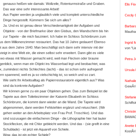
genauso heißen wie damals: Wollzeile, Rotenturmstraße und Graben.
Elis Fis
Das war eine sehr interessante Arbeit!
Aus Papier werden ja unglaublich viele und komplett unterschiedliche
Cecily C
Dinge hergestellt. Kümmern Sie sich um alles?
Ja. Und es ist genau diese Verschiedenartigkeit der Aufgaben und
Barbar
Objekte - von der Briefmarke über den Globus, den Wandschirm bis hin
Mautha
zur Tapete - die mich fasziniert. Ich habe im Schloss Schönbrunn zum
aus dem Millionenzimmer restauriert. Das hat 10 Jahre gedauert! Ebenso
Ingrid 
t aus dem Jahre 1640. Man beschäftigt sich dann sehr intensiv mit der
von "Li
steigt in eine Welt ein, die einen selbst sehr erweitert. Dann gibt es viele
g, wo etwas mit Wasser gemacht wird, weil man Flecken oder braune
Petra J
genblick, wenn man ein Objekt ins Wasserbad legt und beobachtet, was
nix, zumindest nichts Schlechtes (lacht) - das ist schon sehr aufregend!
Ursula
ern spannend, weil es ja so vielschichtig ist, so weich und so zart.
Wie sieht Ihr Arbeitsalltag als Papierrestauratorin eigentlich aus? Was
Nathali
sind da konkrete Aufgaben?
GewÃ¼r
Wir können gerne zu ein paar Objekten gehen. Das zum Beispiel ist die
Tapete aus dem Toilettezimmer der Kaiserin Elisabeth im Schloss
Stefani
Schönbrunn, die kommt dann wieder an die Wand. Die Tapete wird
Schiffs
abgenommen, dann werden Fehlstehlen ergänzt und retuschiert. (Wir
Christin
gehen weiter an den Arbeitsplatz von Frau Prof. Troschke). Und das
BAWAG
sind sozusagen die einfacheren Dinge - die Lithographie hier hat lauter
Stockflecken, die mit Chlor gebleicht werden. Und das - (sie greift in eine
Anette 
Schublade) - ist jetzt ein Aquarell von Schiele.
KostÃ¼
Wow, das ist ein echter Schiele?