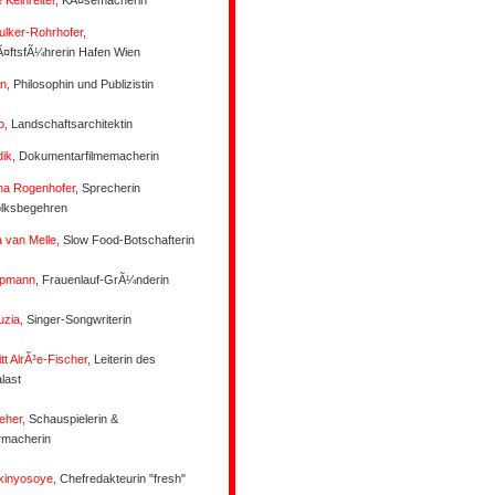
 Kelnreiter
, KÃ¤semacherin
ulker-Rohrhofer
,
¤ftsfÃ¼hrerin Hafen Wien
n,
Philosophin und Publizistin
o,
Landschaftsarchitektin
dik,
Dokumentarfilmemacherin
na Rogenhofer,
Sprecherin
olksbegehren
 van Melle,
Slow Food-Botschafterin
ppmann,
Frauenlauf-GrÃ¼nderin
uzia,
Singer-Songwriterin
tt AlrÃ³e-Fischer,
Leiterin des
last
eher,
Schauspielerin &
rmacherin
kinyosoye,
Chefredakteurin "fresh"