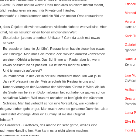
Friede
h Grafik, Bücher und so weiter. Dass man alles an einem Institut macht,
ürlich restaurieren wir auch für Private und Händler.
Merced
vatmensch“ zu Ihnen kommen und ein Bild von meiner Oma restaurieren
Verena 
 dass Objekte, die wir restaurieren, vielleicht nicht so wertvoll sind. Aber
Hotel R
t hat, hat es natürlich einen hohen emotionalen Wert.
Karin 
Sie arbeiten ja stets an echten Unikaten? Geht da auch mal etwas
schief?
Gabriel
Es passieren fast nie „Unfälle“. Restaurieren hat ein bisserl so etwas
"gabar
wie Chirurgie. Man muss die meiste Zeit wirklich äußerst konzentriert
Rahel 
an einem Objekt arbeiten. Das Schlimme am Papier aber ist, wenn
Zentru
etwas passiert, ist es passiert. Da ist nichts mehr zu retten.
Und ist man da aufgeregt?
Lisa Mu
Ja, manchmal. In der Zeit in der ich unterrichtet habe. Ich war ja 10
GlÃ¼ck
Jahre Professorin an der Meisterschule für Restaurierung und
Konservierung an der Akademie der bildenden Künste in Wien. Als ich
Aslihan
die Studenten bei ihren Diplomarbeiten betreut habe, da gab es schon
schlaflose Nächte. Weil man oft unsicher ist bezüglich des nächsten
Beatrix
Schrittes. Man hat vielleicht schon eine Vorstellung, wie könnte er
Pathol
ht ganz sicher, geht er gut. Man macht zwar so genannte Dummies, also
Lama P
und testet Vorgänge. Aber ein Dummy ist nie das Original.
liebsten?
Elke Kr
nd Paravents - Größeres, das mache ich sehr gerne, weil es eine
Ingrid 
 auch vom Handling her. Man kann es ja nicht alleine machen.