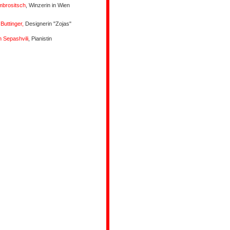
mbrositsch
, Winzerin in Wien
Buttinger,
Designerin "Zojas"
 Sepashvili
, Pianistin