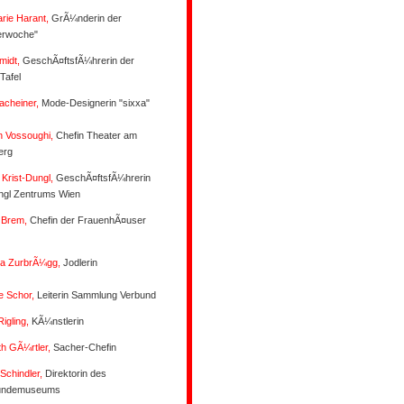
rie Harant,
GrÃ¼nderin der
erwoche"
hmidt,
GeschÃ¤ftsfÃ¼hrerin der
Tafel
acheiner,
Mode-Designerin "sixxa"
n Vossoughi,
Chefin Theater am
berg
 Krist-Dungl,
GeschÃ¤ftsfÃ¼hrerin
ngl Zentrums Wien
 Brem,
Chefin der FrauenhÃ¤user
ina ZurbrÃ¼gg,
Jodlerin
e Schor,
Leiterin Sammlung Verbund
Rigling,
KÃ¼nstlerin
th GÃ¼rtler,
Sacher-Chefin
Schindler,
Direktorin des
undemuseums