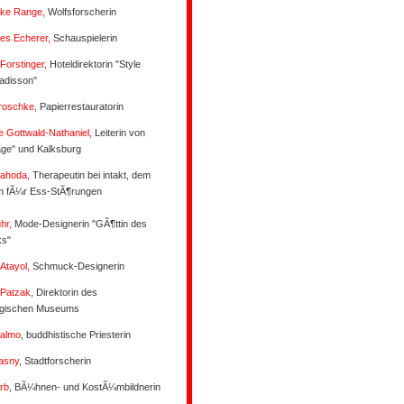
rike Range,
Wolfsforscherin
es Echerer,
Schauspielerin
Forstinger,
Hoteldirektorin "Style
adisson"
Troschke,
Papierrestauratorin
e Gottwald-Nathaniel,
Leiterin von
age" und Kalksburg
Jahoda,
Therapeutin bei intakt, dem
m fÃ¼r Ess-StÃ¶rungen
hr,
Mode-Designerin "GÃ¶ttin des
s"
 Atayol,
Schmuck-Designerin
 Patzak
, Direktorin des
ogischen Museums
almo
, buddhistische Priesterin
asny
, Stadtforscherin
Erb
, BÃ¼hnen- und KostÃ¼mbildnerin