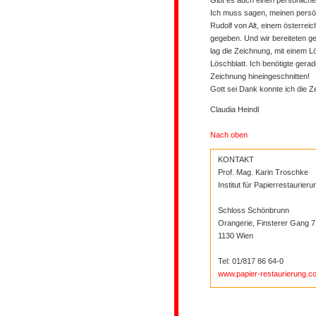
Gibt es auch einen persönliche
Ich muss sagen, meinen persönl
Rudolf von Alt, einem österrei
gegeben. Und wir bereiteten ger
lag die Zeichnung, mit einem L
Löschblatt. Ich benötigte gerad
Zeichnung hineingeschnitten!
Gott sei Dank konnte ich die 
Claudia Heindl
Nach oben
KONTAKT
Prof. Mag. Karin Troschke
Institut für Papierrestaurieru
Schloss Schönbrunn
Orangerie, Finsterer Gang 7
1130 Wien
Tel: 01/817 86 64-0
www.papier-restaurierung.c