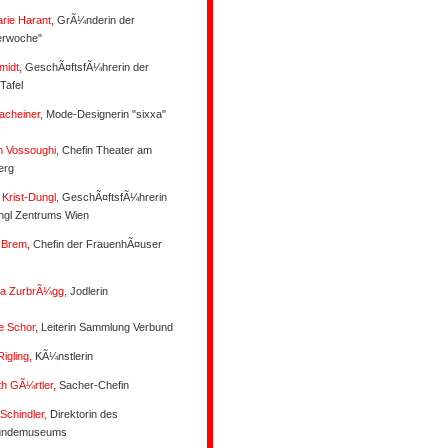
rie Harant,
GrÃ¼nderin der
erwoche"
hmidt,
GeschÃ¤ftsfÃ¼hrerin der
Tafel
acheiner,
Mode-Designerin "sixxa"
n Vossoughi,
Chefin Theater am
berg
 Krist-Dungl,
GeschÃ¤ftsfÃ¼hrerin
ngl Zentrums Wien
 Brem,
Chefin der FrauenhÃ¤user
ina ZurbrÃ¼gg,
Jodlerin
e Schor,
Leiterin Sammlung Verbund
Rigling,
KÃ¼nstlerin
th GÃ¼rtler,
Sacher-Chefin
Schindler,
Direktorin des
undemuseums