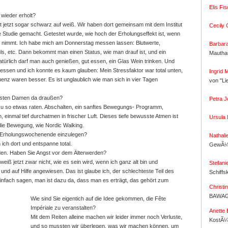
Elis Fis
 wieder erholt?
 jetzt sogar schwarz auf weiß. Wir haben dort gemeinsam mit dem Institut
Cecily C
tudie gemacht. Getestet wurde, wie hoch der Erholungseffekt ist, wenn
ei nimmt. Ich habe mich am Donnerstag messen lassen: Blutwerte,
Barbar
ls, etc. Dann bekommt man einen Status, wie man drauf ist, und ein
Mautha
türlich darf man auch genießen, gut essen, ein Glas Wein trinken. Und
sen und ich konnte es kaum glauben: Mein Stressfaktor war total unten,
Ingrid 
nz waren besser. Es ist unglaublich wie man sich in vier Tagen
von "Li
ressten Damen da draußen?
Petra J
 zu so etwas raten. Abschalten, ein sanftes Bewegungs- Programm,
einmal tief durchatmen in frischer Luft. Dieses tiefe bewusste Atmen ist
Ursula
die Bewegung, wie Nordic Walking.
in Erholungswochenende einzulegen?
Nathali
 ich dort und entspanne total.
GewÃ¼r
den. Haben Sie Angst vor dem Älterwerden?
eiß jetzt zwar nicht, wie es sein wird, wenn ich ganz alt bin und
Stefani
und auf Hilfe angewiesen. Das ist glaube ich, der schlechteste Teil des
Schiffs
nfach sagen, man ist dazu da, dass man es erträgt, das gehört zum
Christin
BAWAG
Wie sind Sie eigentich auf die Idee gekommen, die Fête
Impériale zu veranstalten?
Anette 
Mit dem Reiten alleine machen wir leider immer noch Verluste,
KostÃ¼
und so mussten wir überlegen, was wir machen können, um