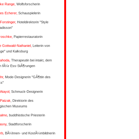
rike Range,
Wolfsforscherin
es Echerer,
Schauspielerin
Forstinger,
Hoteldirektorin "Style
adisson"
Troschke,
Papierrestauratorin
e Gottwald-Nathaniel,
Leiterin von
age" und Kalksburg
Jahoda,
Therapeutin bei intakt, dem
m fÃ¼r Ess-StÃ¶rungen
hr,
Mode-Designerin "GÃ¶ttin des
s"
 Atayol,
Schmuck-Designerin
 Patzak
, Direktorin des
ogischen Museums
almo
, buddhistische Priesterin
asny
, Stadtforscherin
Erb
, BÃ¼hnen- und KostÃ¼mbildnerin