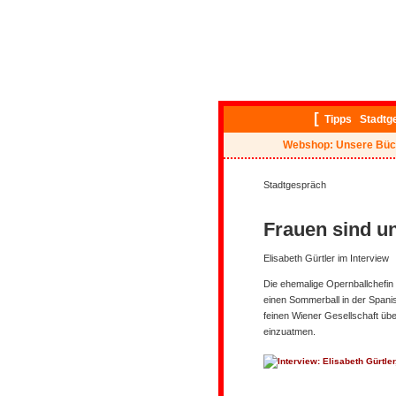
[
Tipps
Stadtg
Webshop: Unsere Büc
Stadtgespräch
Frauen sind un
Elisabeth Gürtler im Interview
Die ehemalige Opernballchefin E
einen Sommerball in der Spani
feinen Wiener Gesellschaft über
einzuatmen.