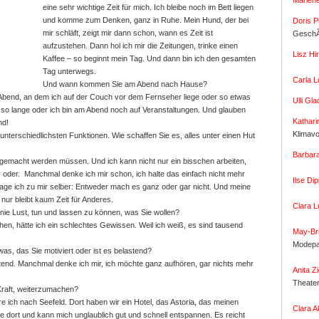
Marlene
eine sehr wichtige Zeit für mich. Ich bleibe noch im Bett liegen
und komme zum Denken, ganz in Ruhe. Mein Hund, der bei
Doris P
mir schläft, zeigt mir dann schon, wann es Zeit ist
GeschÃ
aufzustehen. Dann hol ich mir die Zeitungen, trinke einen
Lisz Hir
Kaffee – so beginnt mein Tag. Und dann bin ich den gesamten
Tag unterwegs.
Carla L
Und wann kommen Sie am Abend nach Hause?
n Abend, an dem ich auf der Couch vor dem Fernseher liege oder so etwas
Ulli Gla
ch so lange oder ich bin am Abend noch auf Veranstaltungen. Und glauben
Kathari
nd!
Klimav
e unterschiedlichsten Funktionen.
Wie schaffen Sie es, alles unter einen Hut
Barbara
e gemacht werden müssen. Und ich kann nicht nur ein bisschen arbeiten,
 oder. Manchmal denke ich mir schon, ich halte das einfach nicht mehr
Ilse Di
 sage ich zu mir selber: Entweder mach es ganz oder gar nicht. Und meine
nur bleibt kaum Zeit für Anderes.
Clara L
nie Lust, tun und lassen zu können, was Sie wollen?
en, hätte ich ein schlechtes Gewissen. Weil ich weiß, es sind tausend
May-Bri
Modepa
as, das Sie motiviert oder ist es belastend?
stend. Manchmal denke ich mir, ich möchte ganz aufhören, gar nichts mehr
Anita Zi
Theate
Kraft, weiterzumachen?
re ich nach Seefeld. Dort haben wir ein Hotel, das Astoria, das meinen
Clara A
rne dort und kann mich unglaublich gut und schnell entspannen. Es reicht