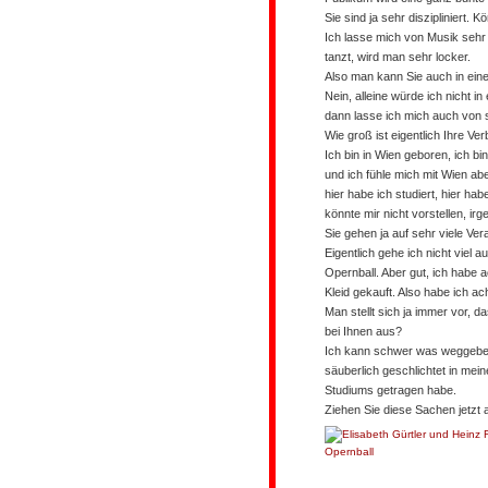
Sie sind ja sehr diszipliniert
Ich lasse mich von Musik sehr
tanzt, wird man sehr locker.
Also man kann Sie auch in eine
Nein, alleine würde ich nicht i
dann lasse ich mich auch von
Wie groß ist eigentlich Ihre V
Ich bin in Wien geboren, ich bi
und ich fühle mich mit Wien abe
hier habe ich studiert, hier ha
könnte mir nicht vorstellen, ir
Sie gehen ja auf sehr viele Ver
Eigentlich gehe ich nicht viel 
Opernball. Aber gut, ich habe 
Kleid gekauft. Also habe ich ac
Man stellt sich ja immer vor, 
bei Ihnen aus?
Ich kann schwer was weggeben. 
säuberlich geschlichtet in me
Studiums getragen habe.
Ziehen Sie diese Sachen jetzt