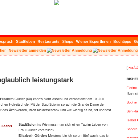
espräch
Stadtleben
Restaurants
Shops
Wiener ExpertInnen
Buchtipps
G
her
Newsletter anmelden
[
zurÃ¼
glaublich leistungstark
BISHE
Florine
Illustra
lisabeth Gürtler (60) kann's nicht lassen und veranstaltet am 10. Juli
Sophie 
schen Hofreitschule. Mit der StadtSpionin sprach die Grande Dame der
 das Älterwerden, ihren Kleiderschrank und wie wichtig es ist, tief und fest
Seh-Ra 
Isabell
StadtSpionin:
Wie muss man sich einen Tag im Leben von
Sandra 
Frau Gürtler vorstellen?
Elisabeth Gürtler:
Meistens bin ich so um fünf wach, das ist