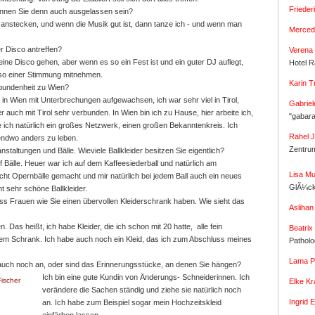
Friede
. Können Sie denn auch ausgelassen sein?
 anstecken, und wenn die Musik gut ist, dann tanze ich - und wenn man
Merced
r Disco antreffen?
Verena 
n eine Disco gehen, aber wenn es so ein Fest ist und ein guter DJ auflegt,
Hotel R
 so einer Stimmung mitnehmen.
Karin 
erbundenheit zu Wien?
n in Wien mit Unterbrechungen aufgewachsen, ich war sehr viel in Tirol,
Gabriel
r auch mit Tirol sehr verbunden. In Wien bin ich zu Hause, hier arbeite ich,
"gabar
be ich natürlich ein großes Netzwerk, einen großen Bekanntenkreis. Ich
Rahel 
gendwo anders zu leben.
Zentru
anstaltungen und Bälle. Wieviele Ballkleider besitzen Sie eigentlich?
auf Bälle. Heuer war ich auf dem Kaffeesiederball und natürlich am
Lisa Mu
acht Opernbälle gemacht und mir natürlich bei jedem Ball auch ein neues
GlÃ¼ck
ht sehr schöne Ballkleider.
dass Frauen wie Sie einen übervollen Kleiderschrank haben. Wie sieht das
Aslihan
Das heißt, ich habe Kleider, die ich schon mit 20 hatte, alle fein
Beatrix
inem Schrank. Ich habe auch noch ein Kleid, das ich zum Abschluss meines
Pathol
Lama P
 auch noch an, oder sind das Erinnerungsstücke, an denen Sie hängen?
Ich bin eine gute Kundin von Änderungs- Schneiderinnen. Ich
Elke Kr
verändere die Sachen ständig und ziehe sie natürlich noch
Ingrid 
an. Ich habe zum Beispiel sogar mein Hochzeitskleid