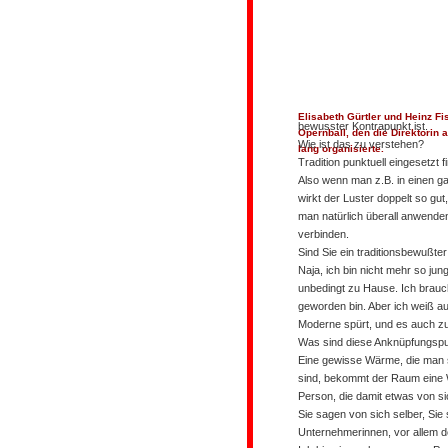
Elisabeth Gürtler und Heinz F
bewusster Kontrapunkt ist.
Opernball, den die Direktorin 
Wie ist das zu verstehen?
lang organisierte.
Tradition punktuell eingesetzt f
Also wenn man z.B. in einen g
wirkt der Luster doppelt so gut
man natürlich überall anwenden
verbinden.
Sind Sie ein traditionsbewußt
Naja, ich bin nicht mehr so jun
unbedingt zu Hause. Ich brauc
geworden bin. Aber ich weiß a
Moderne spürt, und es auch zu
Was sind diese Anknüpfungspu
Eine gewisse Wärme, die man 
sind, bekommt der Raum eine Wä
Person, die damit etwas von sic
Sie sagen von sich selber, Sie
Unternehmerinnen, vor allem d