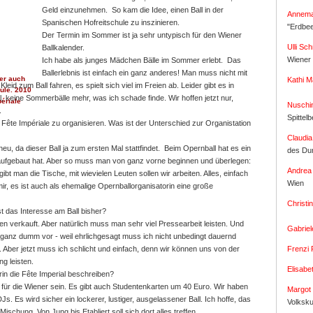
Geld einzunehmen. So kam die Idee, einen Ball in der
Annema
Spanischen Hofreitschule zu inszinieren.
"Erdbe
Der Termin im Sommer ist ja sehr untypisch für den Wiener
Ulli Sc
Ballkalender.
Wiener 
Ich habe als junges Mädchen Bälle im Sommer erlebt. Das
Ballerlebnis ist einfach ein ganz anderes! Man muss nicht mit
ler auch
Kathi M
eid zum Ball fahren, es spielt sich viel im Freien ab. Leider gibt es in
ule. 2010
 keine Sommerbälle mehr, was ich schade finde. Wir hoffen jetzt nur,
périale
Nuschi
.
Spittel
die Fête Impériale zu organisieren. Was ist der Unterschied zur Organistation
Claudia
 neu, da dieser Ball ja zum ersten Mal stattfindet. Beim Opernball hat es ein
des Du
ufgebaut hat. Aber so muss man von ganz vorne beginnen und überlegen:
Andrea
bt man die Tische, mit wievielen Leuten sollen wir arbeiten. Alles, einfach
Wien
mir, es ist auch als ehemalige Opernballorganisatorin eine große
Christ
st das Interesse am Ball bisher?
en verkauft. Aber natürlich muss man sehr viel Pressearbeit leisten. Und
Gabriel
ganz dumm vor - weil ehrlichgesagt muss ich nicht unbedingt dauernd
Frenzi 
. Aber jetzt muss ich schlicht und einfach, denn wir können uns von der
g leisten.
Elisabe
in die Fête Imperial beschreiben?
st für die Wiener sein. Es gibt auch Studentenkarten um 40 Euro. Wir haben
Margot 
s. Es wird sicher ein lockerer, lustiger, ausgelassener Ball. Ich hoffe, das
Volksk
ischung. Von Jung bis Etabliert soll sich dort alles treffen.