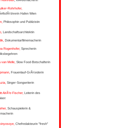
 Kelnreiter
, KÃ¤semacherin
ulker-Rohrhofer
,
¤ftsfÃ¼hrerin Hafen Wien
n,
Philosophin und Publizistin
o,
Landschaftsarchitektin
dik,
Dokumentarfilmemacherin
na Rogenhofer,
Sprecherin
olksbegehren
 van Melle,
Slow Food-Botschafterin
ppmann,
Frauenlauf-GrÃ¼nderin
uzia,
Singer-Songwriterin
tt AlrÃ³e-Fischer,
Leiterin des
last
eher,
Schauspielerin &
rmacherin
kinyosoye,
Chefredakteurin "fresh"