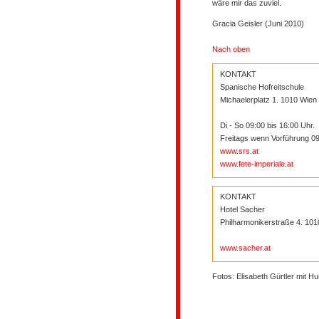
wäre mir das zuviel.
Gracia Geisler
(Juni 2010)
Nach oben
KONTAKT
Spanische Hofreitschule
Michaelerplatz 1. 1010 Wien
Di - So 09:00 bis 16:00 Uhr.
Freitags wenn Vorführung 09
www.srs.at
www.fete-imperiale.at
KONTAKT
Hotel Sacher
Philharmonikerstraße 4. 10
www.sacher.at
Fotos: Elisabeth Gürtler mit Hu