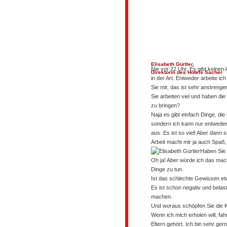
Elisabeth Gürtler,
Nie vor 22 Uhr. Es gibt keine
Direktorin des Hotels Sacher
in der Art. Entweder arbeite i
Sie mir, das ist sehr anstrenge
Sie arbeiten viel und haben di
zu bringen?
Naja es gibt einfach Dinge, di
sondern ich kann nur entweder
aus. Es ist so viel! Aber dann
Arbeit macht mir ja auch Spaß, 
Haben Sie 
Oh ja! Aber würde ich das mach
Dinge zu tun.
Ist das schlechte Gewissen etw
Es ist schon negativ und bela
machen.
Und woraus schöpfen Sie die 
Wenn ich mich erholen will, fah
Eltern gehört. Ich bin sehr ge