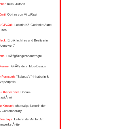
cher,
Krimi-Autorin
orti,
Obfrau von VinziRast
a GlÃ¼ck,
Leiterin KZ-GedenkstÃ¤tte
usen
Mack
, Erotikfachfrau und Besitzerin
ebenswert"
ens,
FuÃŸgÃ¤ngerbeauftragte
 Kermer,
GrÃ¼nderin Muu-Design
e Pernstich,
"Babette's"-Inhaberin &
zpÃ¤pstin
e Oberlechner,
Donau-
kapitÃ¤nin
e Kintisch,
ehemalige Leiterin der
 Contemporary
Beaufays,
Leiterin der Art for Art
mwerkstÃ¤tte