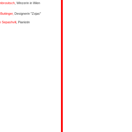
mbrositsch
, Winzerin in Wien
Buttinger,
Designerin "Zojas"
 Sepashvili
, Pianistin