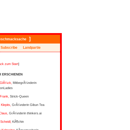
]
eschmacksache
Subscribe
Landpartie
ck zum Start
]
R ERSCHIENEN
 GlÃ¼ck,
MitbegrÃ¼nderin
tionLadies
Frank,
Strick-Queen
Klepits,
GrÃ¼nderin Gibun Tea
 Claus,
GrÃ¼nderin thinkers.ai
Scheidl,
KÃ¶chin