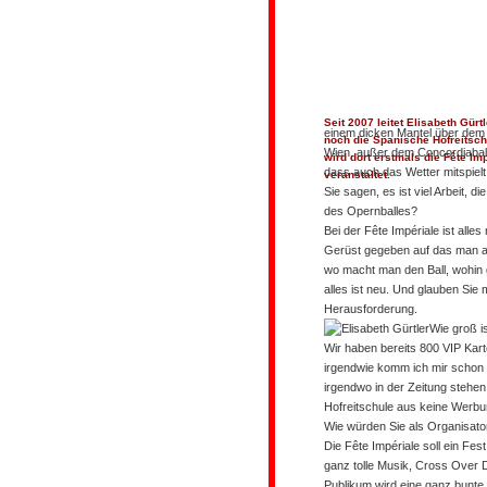
Seit 2007 leitet Elisabeth Gürt
einem dicken Mantel über dem Kl
noch die Spanische Hofreitsch
Wien, außer dem Concordiaball,
wird dort erstm
als die Fête Im
dass auch das Wetter mitspielt
veranstaltet.
Sie sagen, es ist viel Arbeit, 
des Opernballes?
Bei der Fête Impériale ist alles
Gerüst gegeben auf das man a
wo macht man den Ball, wohin gi
alles ist neu. Und glauben Sie 
Herausforderung.
Wie groß i
Wir haben bereits 800 VIP Kart
irgendwie komm ich mir schon 
irgendwo in der Zeitung stehen
Hofreitschule aus keine Werbun
Wie würden Sie als Organisator
Die Fête Impériale soll ein Fe
ganz tolle Musik, Cross Over DJ
Publikum wird eine ganz bunte M