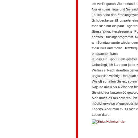
ein verlängertes Wochenende.
Nur ein paar Tage und Sie sind
Ja, ich habe den Erholungswert
Schobesberger&Humpeler eine S
man sich nur ein paar Tage fr
Stressfaktor, Herzfrequenz, Pu
sanftes Trainingsprogramm. Na
am Sonntag wurde wieder gemes
mein Puls und meine Herzfreque
entspannen kann!
Ist das ein Tipp für alle gest
Unbedingt, ich kann nur jeder
Wellness. Nach draußen gehen, 
unglaublich wichtig. Und auch 
Wie oft schaffen Sie es, so e
Naja so alle 4 bis 6 Wochen bin
Sie sind vor kurzem 60 gewor
Man muss es akzeptieren. Ich w
möglicherweise pflegebedürftig 
Lebens. Aber man muss sich ei
Leben dazu.