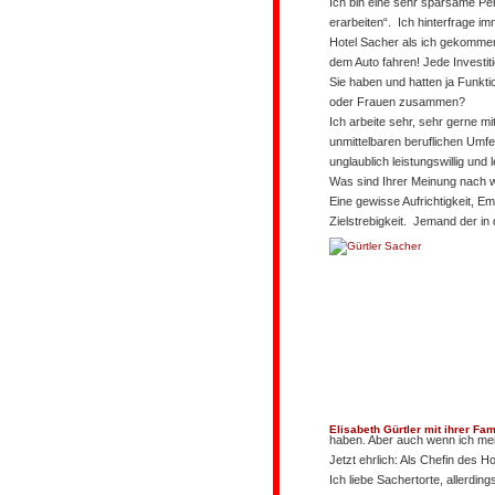
Ich bin eine sehr sparsame Pe
erarbeiten“. Ich hinterfrage i
Hotel Sacher als ich gekommen
dem Auto fahren! Jede Investit
Sie haben und hatten ja Funkti
oder Frauen zusammen?
Ich arbeite sehr, sehr gerne 
unmittelbaren beruflichen Umfel
unglaublich leistungswillig und 
Was sind Ihrer Meinung nach 
Eine gewisse Aufrichtigkeit, Em
Zielstrebigkeit. Jemand der in 
Elisabeth Gürtler mit ihrer Fam
haben. Aber auch wenn ich mei
Jetzt ehrlich: Als Chefin des H
Ich liebe Sachertorte, allerding