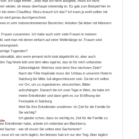
rson. Ich sage immer: „Was was ich nicht ausgebe, muss ich nicht
mmer wieder, ob etwas überhaupt notwendig ist. Es gab zum Beispiel hier im
 bin einen Chauffeur. Wozu brauch ich das? Ich kann ja wohl selber mit
ion wird genau durchgerechnet.
onen in sehr männerdominierten Bereichen. Arbeiten Sie lieber mit Männern
mit Frauen zusammen. Ich habe auch sehr viele Frauen in meinem
d, weil man mit denen einfach auf einer Wellenlänge ist. Frauen sind
leistungstark.
wichige Tugenden?
otionalität, also wenn jemand nicht total abgebrüht ist, aber auch
den Tag hinein lebt und dem alles egal ist, das
ist für mich unfassbar.
Zielstrebigkeit: Welches sind denn Ihre nächsten Ziele?
Nach der Fête Impériale muss der Umbau in unserem Hotel in
Salzburg bis Mitte Juli abgeschlossen sein. Da bin ich selbst
vor Ort, um zu organisieren, einzurichten, Bilder
aufzuhängen. Danach bin ich zwei Tage in Wien, da habe ich
meine Enkelkinder und dann geht es zur Eröffnung der
Festspiele in Salzburg.
Weil Sie Ihre Enkelkinder erwähnen: Ist Zeit für die Familie für
Sie wichtig?
Ich glaube schon, dass es wichtig ist, Zeit für die Familie zu
ilie
ne Enkelkinder habe, arbeite ich nebenbei am Blackberry.
otel Sacher - wie oft essen Sie selbst eine Sachertorte?
s esse ich sie nicht täglich. Am liebsten hab ich nur den Teig. Aber täglich