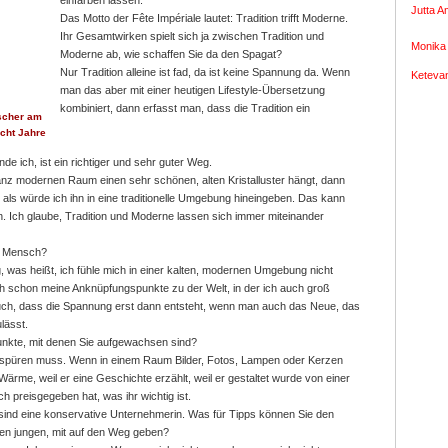
einfärben lassen.
Jutta A
Das Motto der Fête Impériale lautet: Tradition trifft Moderne.
Ihr Gesamtwirken spielt sich ja zwischen Tradition und
Monika 
Moderne ab, wie schaffen Sie da den Spagat?
Nur Tradition alleine ist fad, da ist keine Spannung da. Wenn
Ketevan
man das aber mit einer heutigen Lifestyle-Übersetzung
kombiniert, dann erfasst man, dass die Tradition ein
ischer am
acht Jahre
inde ich, ist ein richtiger und sehr guter Weg.
anz modernen Raum einen sehr schönen, alten Kristalluster hängt, dann
, als würde ich ihn in eine traditionelle Umgebung hineingeben. Das kann
. Ich glaube, Tradition und Moderne lassen sich immer miteinander
er Mensch?
g, was heißt, ich fühle mich in einer kalten, modernen Umgebung nicht
h schon meine Anknüpfungspunkte zu der Welt, in der ich auch groß
uch, dass die Spannung erst dann entsteht, wenn man auch das Neue, das
lässt.
nkte, mit denen Sie aufgewachsen sind?
spüren muss. Wenn in einem Raum Bilder, Fotos, Lampen oder Kerzen
rme, weil er eine Geschichte erzählt, weil er gestaltet wurde von einer
h preisgegeben hat, was ihr wichtig ist.
 sind eine konservative Unternehmerin. Was für Tipps können Sie den
en jungen, mit auf den Weg geben?