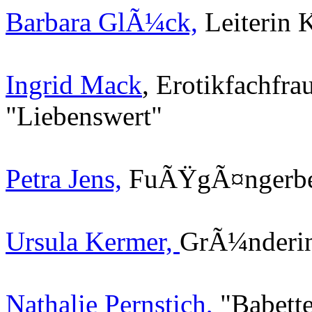
Barbara GlÃ¼ck,
Leiterin 
Ingrid Mack
, Erotikfachfra
"Liebenswert"
Petra Jens,
FuÃŸgÃ¤ngerbea
Ursula Kermer,
GrÃ¼nderi
Nathalie Pernstich,
"Babette