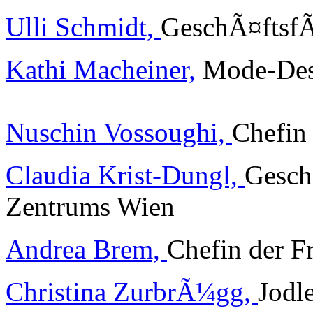
Ulli Schmidt,
GeschÃ¤ftsfÃ
Kathi Macheiner,
Mode-Desi
Nuschin Vossoughi,
Chefin 
Claudia Krist-Dungl,
Gesch
Zentrums Wien
Andrea Brem,
Chefin der 
Christina ZurbrÃ¼gg,
Jodl