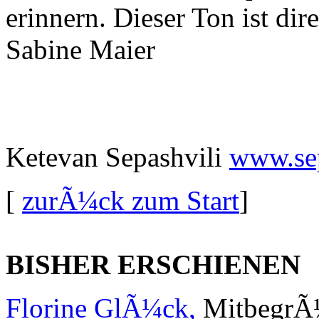
erinnern. Dieser Ton ist di
Sabine Maier
Ketevan Sepashvili
www.se
[
zurÃ¼ck zum Start
]
BISHER ERSCHIENEN
Florine GlÃ¼ck,
MitbegrÃ¼n