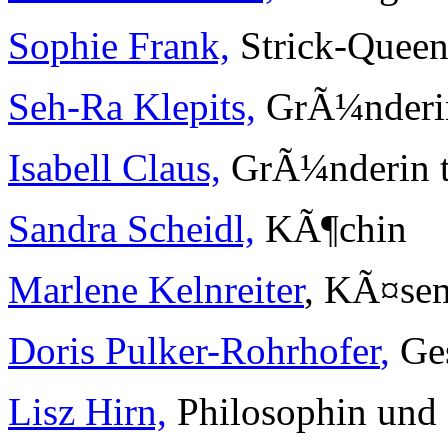
Sophie Frank,
Strick-Quee
Seh-Ra Klepits,
GrÃ¼nderin
Isabell Claus,
GrÃ¼nderin th
Sandra Scheidl,
KÃ¶chin
Marlene Kelnreiter
, KÃ¤se
Doris Pulker-Rohrhofer
,
Ges
Lisz Hirn,
Philosophin und 