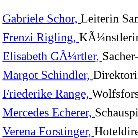
Gabriele Schor,
Leiterin S
Frenzi Rigling,
KÃ¼nstleri
Elisabeth GÃ¼rtler,
Sacher
Margot Schindler,
Direktor
Friederike Range,
Wolfsfor
Mercedes Echerer,
Schauspi
Verena Forstinger,
Hoteldir