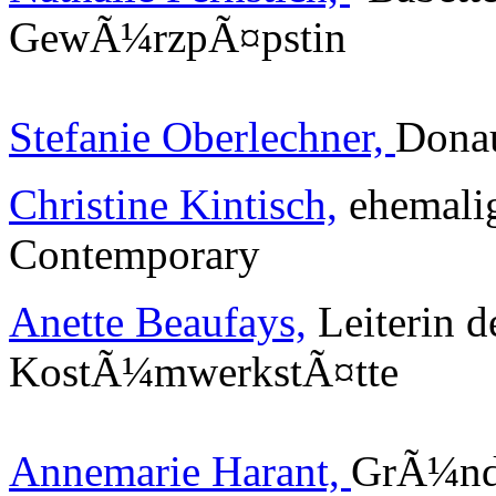
GewÃ¼rzpÃ¤pstin
Stefanie Oberlechner,
Donau
Christine Kintisch,
ehemali
Contemporary
Anette Beaufays,
Leiterin de
KostÃ¼mwerkstÃ¤tte
Annemarie Harant,
GrÃ¼nde