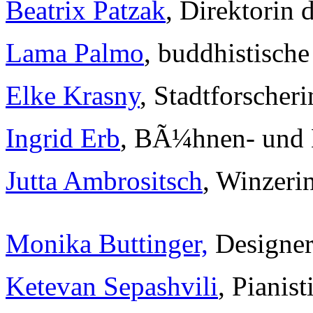
Beatrix Patzak
, Direktorin
Lama Palmo
, buddhistische
Elke Krasny
, Stadtforscheri
Ingrid Erb
, BÃ¼hnen- und
Jutta Ambrositsch
, Winzeri
Monika Buttinger,
Designer
Ketevan Sepashvili
, Pianist