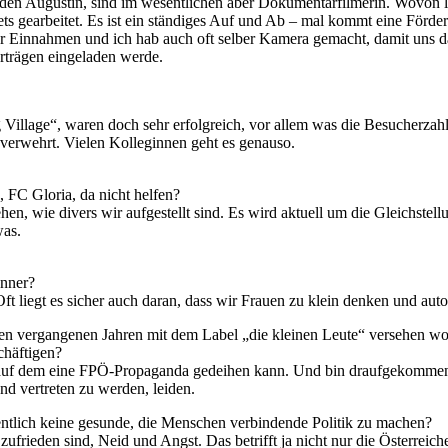
 den Augustin, sind im wesentlichen aber Dokumentarfilmerin. Wovon 
gets gearbeitet. Es ist ein ständiges Auf und Ab – mal kommt eine Förd
l der Einnahmen und ich hab auch oft selber Kamera gemacht, damit uns
rträgen eingeladen werde.
illage“, waren doch sehr erfolgreich, vor allem was die Besucherzahle
verwehrt. Vielen Kolleginnen geht es genauso.
, FC Gloria, da nicht helfen?
hen, wie divers wir aufgestellt sind. Es wird aktuell um die Gleichstel
was.
änner?
 liegt es sicher auch daran, dass wir Frauen zu klein denken und auto
 den vergangenen Jahren mit dem Label „die kleinen Leute“ versehen
chäftigen?
t, auf dem eine FPÖ-Propaganda gedeihen kann. Und bin draufgekommen,
nd vertreten zu werden, leiden.
entlich keine gesunde, die Menschen verbindende Politik zu machen?
ufrieden sind, Neid und Angst. Das betrifft ja nicht nur die Österrei