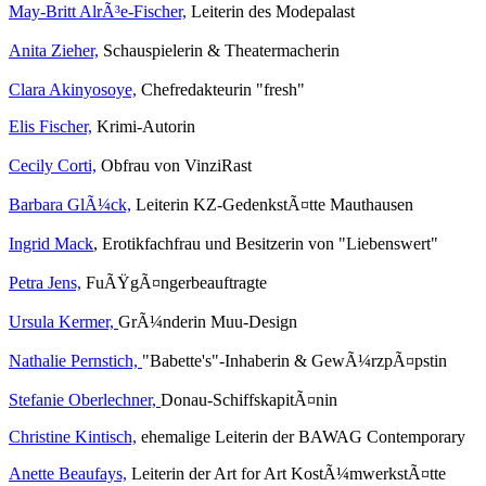
May-Britt AlrÃ³e-Fischer,
Leiterin des Modepalast
Anita Zieher,
Schauspielerin & Theatermacherin
Clara Akinyosoye,
Chefredakteurin "fresh"
Elis Fischer,
Krimi-Autorin
Cecily Corti,
Obfrau von VinziRast
Barbara GlÃ¼ck,
Leiterin KZ-GedenkstÃ¤tte Mauthausen
Ingrid Mack
, Erotikfachfrau und Besitzerin von "Liebenswert"
Petra Jens,
FuÃŸgÃ¤ngerbeauftragte
Ursula Kermer,
GrÃ¼nderin Muu-Design
Nathalie Pernstich,
"Babette's"-Inhaberin & GewÃ¼rzpÃ¤pstin
Stefanie Oberlechner,
Donau-SchiffskapitÃ¤nin
Christine Kintisch,
ehemalige Leiterin der BAWAG Contemporary
Anette Beaufays,
Leiterin der Art for Art KostÃ¼mwerkstÃ¤tte