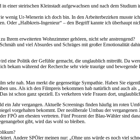
nd in einer steirischen Kleinstadt aufgewachsen und nach dem Studium i
ie wenig Ur-Wienerin ich doch bin. In den Arbeiterbezirken musste ic
tten. Oder „Halbkreis-Ingenieur“ – den Begriff kannte ich überhaupt ni
de zu Ihrem erweiterten Wohnzimmer gehören, nicht sehr anstrengend?
 Schmäh und viel Absurdes und Schräges mit großer Emotionalität dahin
rd eine Politik der Gefühle gemacht, die unglaublich mitreißt. Da w
ich bekam während der Recherche sehr viele traurige und bewegende 
lm sehr nah. Man merkt die gegenseitige Sympathie. Haben Sie eigent
ben uns. Als ich den Filmpreis bekommen hab natürlich und auch als „I
Das ist schon ganz speziell. Es verkehren viele Frauen dort, unglaublich 
ald ein Jahr vergangen. Aktuelle Screenings finden häufig im roten Umfe
Spiegel vorgehalten bekommt. Der neoliberale Umbau der vergangenen J
der FPÖ am ehesten vertreten. Fünf Prozent der Blau-Wähler sind dana
egenangebot gibt, wird das wohl so bleiben.
ublikum?
ektiert. Andere SPÖler meinen nur: „Ohne uns würde es noch viel schne