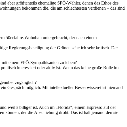
sind aber größtenteils ehemalige SPÖ-Wähler, denen das Ethos des
ewohnungen bekommen die, die am schlechtesten verdienen – das sind
einem 50erJahre-Wohnbau untergebracht, der nach einem
eitige Regierungsbeteiligung der Grünen sehe ich sehr kritisch. Der
en, mit einem FPÖ-Sympathisanten zu leben?
olitisch interessiert oder aktiv ist. Wenn das keine große Rolle im
egenüber zugänglich?
in Gespräch möglich. Mit intellektueller Besserwisserei ist niemand
nd weil’s billiger ist. Auch im „Florida“, einem Espresso auf der
en können, der die Abschiebung droht. Das ist halt jemand den sie