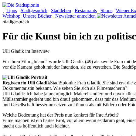
[
Tipps
Stadtgespräch
Stadtleben
Restaurants
Shops
Wiener Ex
Webshop: Unsere Bücher
Newsletter anmelden
Stadtgespräch
Für die Kunst bin ich zu politis
Ulli Gladik im Interview
Für ihren Film „Inland“ wurde Ulli Gladik (49) als zweite Frau mit 
vor die Kamera geholt mit der Intention, sie zu verstehen. Die Stadt
Regisseurin Ulli Gladik
StadtSpionin: Frau Gladik, Sie sind erst die
Dokumentaristin bekannt. Wie sehen Sie sich als Filmemacherin?
Ulli Gladik:
Ich habe ja ursprünglich Malerei studiert und davor küns
Müllsammler gedreht und bin drauf gekommen, dass mir das Medium Film
und Gesellschaft besser umsetzen zu können als mit Bildern oder Foto
Welche Bedeutung hat der Preis nun konkret für Ihre Arbeit?
Filme machen ist ein hartes Brot, vor allem wenn es darum geht, ein
macht das hoffentlich auch leichter.