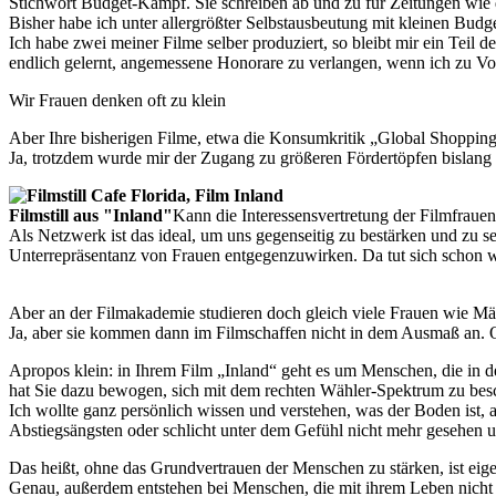
Stichwort Budget-Kampf. Sie schreiben ab und zu für Zeitungen wie
Bisher habe ich unter allergrößter Selbstausbeutung mit kleinen Bud
Ich habe zwei meiner Filme selber produziert, so bleibt mir ein Tei
endlich gelernt, angemessene Honorare zu verlangen, wenn ich zu Vo
Wir Frauen denken oft zu klein
Aber Ihre bisherigen Filme, etwa die Konsumkritik „Global Shopping V
Ja, trotzdem wurde mir der Zugang zu größeren Fördertöpfen bislang 
Filmstill aus "Inland"
Kann die Interessensvertretung der Filmfrauen
Als Netzwerk ist das ideal, um uns gegenseitig zu bestärken und zu se
Unterrepräsentanz von Frauen entgegenzuwirken. Da tut sich schon 
Aber an der Filmakademie studieren doch gleich viele Frauen wie M
Ja, aber sie kommen dann im Filmschaffen nicht in dem Ausmaß an. Oft
Apropos klein: in Ihrem Film „Inland“ geht es um Menschen, die in
hat Sie dazu bewogen, sich mit dem rechten Wähler-Spektrum zu bes
Ich wollte ganz persönlich wissen und verstehen, was der Boden is
Abstiegsängsten oder schlicht unter dem Gefühl nicht mehr gesehen u
Das heißt, ohne das Grundvertrauen der Menschen zu stärken, ist eig
Genau, außerdem entstehen bei Menschen, die mit ihrem Leben nicht z