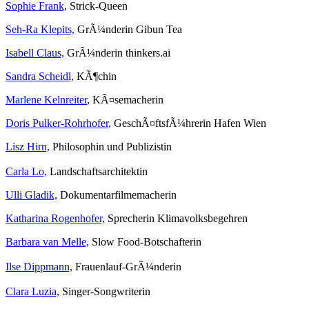
Sophie Frank,
Strick-Queen
Seh-Ra Klepits,
GrÃ¼nderin Gibun Tea
Isabell Claus,
GrÃ¼nderin thinkers.ai
Sandra Scheidl,
KÃ¶chin
Marlene Kelnreiter
, KÃ¤semacherin
Doris Pulker-Rohrhofer
,
GeschÃ¤ftsfÃ¼hrerin Hafen Wien
Lisz Hirn,
Philosophin und Publizistin
Carla Lo,
Landschaftsarchitektin
Ulli Gladik,
Dokumentarfilmemacherin
Katharina Rogenhofer,
Sprecherin Klimavolksbegehren
Barbara van Melle,
Slow Food-Botschafterin
Ilse Dippmann,
Frauenlauf-GrÃ¼nderin
Clara Luzia,
Singer-Songwriterin