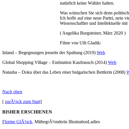
natürlich keine Wähler halten.
Was wünschen Sie sich denn politisch
Ich hoffe auf eine neue Partei, nein 
Wissenschaftler und Intellektuelle mi
( Angelika Burgsteiner, März 2020 )
Filme von Ulli Gladik:
Inland – Begegnungen jenseits der Spaltung (2019)
Web
Global Shopping Village – Endstation Kaufrausch (2014)
Web
Natasha – Doku über das Leben einer bulgarischen Bettlerin (2008)
Nach oben
[
zurÃ¼ck zum Start
]
BISHER ERSCHIENEN
Florine GlÃ¼ck,
MitbegrÃ¼nderin IllustrationLadies