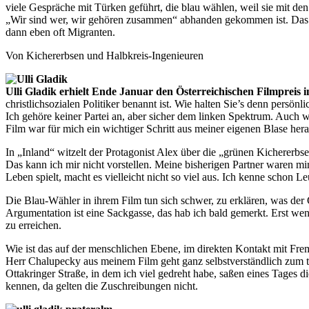
viele Gespräche mit Türken geführt, die blau wählen, weil sie mit 
„Wir sind wer, wir gehören zusammen“ abhanden gekommen ist. Das a
dann eben oft Migranten.
Von Kichererbsen und Halbkreis-Ingenieuren
Ulli Gladik erhielt Ende Januar den Österreichischen Filmpreis
christlichsozialen Politiker benannt ist. Wie halten Sie’s denn persönli
Ich gehöre keiner Partei an, aber sicher dem linken Spektrum. Auch we
Film war für mich ein wichtiger Schritt aus meiner eigenen Blase hera
In „Inland“ witzelt der Protagonist Alex über die „grünen Kichererb
Das kann ich mir nicht vorstellen. Meine bisherigen Partner waren mir
Leben spielt, macht es vielleicht nicht so viel aus. Ich kenne schon Leu
Die Blau-Wähler in ihrem Film tun sich schwer, zu erklären, was der
Argumentation ist eine Sackgasse, das hab ich bald gemerkt. Erst we
zu erreichen.
Wie ist das auf der menschlichen Ebene, im direkten Kontakt mit Fr
Herr Chalupecky aus meinem Film geht ganz selbstverständlich zum türk
Ottakringer Straße, in dem ich viel gedreht habe, saßen eines Tages 
kennen, da gelten die Zuschreibungen nicht.