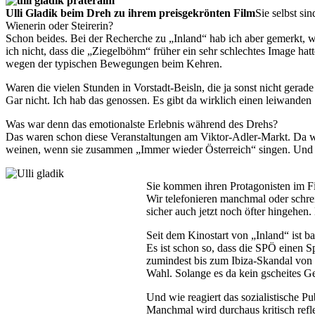
Ulli Gladik beim Dreh zu ihrem preisgekrönten Film
Sie selbst si
Wienerin oder Steirerin?
Schon beides. Bei der Recherche zu „Inland“ hab ich aber gemerkt, w
ich nicht, dass die „Ziegelböhm“ früher ein sehr schlechtes Image ha
wegen der typischen Bewegungen beim Kehren.
Waren die vielen Stunden in Vorstadt-Beisln, die ja sonst nicht gera
Gar nicht. Ich hab das genossen. Es gibt da wirklich einen leiwanden
Was war denn das emotionalste Erlebnis während des Drehs?
Das waren schon diese Veranstaltungen am Viktor-Adler-Markt. Da wi
weinen, wenn sie zusammen „Immer wieder Österreich“ singen. Und 
Sie kommen ihren Protagonisten im Fi
Wir telefonieren manchmal oder schrei
sicher auch jetzt noch öfter hingehen. 
Seit dem Kinostart von „Inland“ ist b
Es ist schon so, dass die SPÖ einen 
zumindest bis zum Ibiza-Skandal von 
Wahl. Solange es da kein gscheites G
Und wie reagiert das sozialistische P
Manchmal wird durchaus kritisch refl