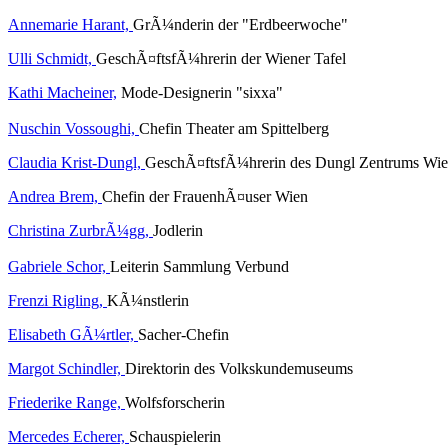
Annemarie Harant,
GrÃ¼nderin der "Erdbeerwoche"
Ulli Schmidt,
GeschÃ¤ftsfÃ¼hrerin der Wiener Tafel
Kathi Macheiner,
Mode-Designerin "sixxa"
Nuschin Vossoughi,
Chefin Theater am Spittelberg
Claudia Krist-Dungl,
GeschÃ¤ftsfÃ¼hrerin des Dungl Zentrums Wi
Andrea Brem,
Chefin der FrauenhÃ¤user Wien
Christina ZurbrÃ¼gg,
Jodlerin
Gabriele Schor,
Leiterin Sammlung Verbund
Frenzi Rigling,
KÃ¼nstlerin
Elisabeth GÃ¼rtler,
Sacher-Chefin
Margot Schindler,
Direktorin des Volkskundemuseums
Friederike Range,
Wolfsforscherin
Mercedes Echerer,
Schauspielerin