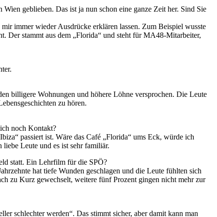
n Wien geblieben. Das ist ja nun schon eine ganze Zeit her. Sind Sie
h mir immer wieder Ausdrücke erklären lassen. Zum Beispiel wusste
cht. Der stammt aus dem „Florida“ und steht für MA48-Mitarbeiter,
ter.
erden billigere Wohnungen und höhere Löhne versprochen. Die Leute
Lebensgeschichten zu hören.
lich noch Kontakt?
biza“ passiert ist. Wäre das Café „Florida“ ums Eck, würde ich
liebe Leute und es ist sehr familiär.
ld statt. Ein Lehrfilm für die SPÖ?
ahrzehnte hat tiefe Wunden geschlagen und die Leute fühlten sich
ch zu Kurz gewechselt, weitere fünf Prozent gingen nicht mehr zur
ller schlechter werden“. Das stimmt sicher, aber damit kann man