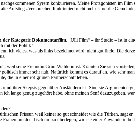
den nachgekommenen Syrern konkurrieren. Meine Protagonisten im Film 
lte Aufstiegs-Versprechen funktioniert nicht mehr. Und die Gemeind
 in der Kategorie Dokumentarfilm.
„Ulli Film“ – ihr Studio – ist in 
ch mit der Politik?
nn ich vieles, was als links bezeichnet wird, nicht gut finde. Die derz
us.
sen“, weil seine Freundin Grün-Wählerin ist. Könnten Sie sich vorstell
 politisch immer sehr nah. Natürlich kommt es darauf an, wie sehr man p
te, die in einer rot-grünen Partnerschaft leben.
 Grund ihrer Skepsis gegenüber Ausländern ist. Sind sie Argumenten g
nn ich lange genug zugehört habe, ohne meinen Senf dazuzugeben, war e
emden?
ischen Friseur, weil keiner so gut schneidet wie die Türken, sagt er, u
die Frauen um den Tisch um zu überlegen, wie sie einer Zuwanderin helf