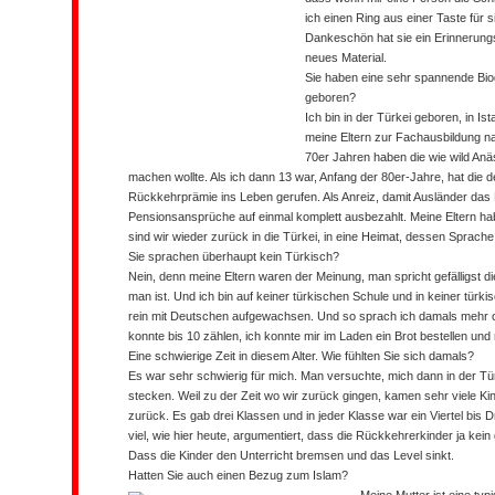
ich einen Ring aus einer Taste für 
Dankeschön hat sie ein Erinnerung
neues Material.
Sie haben eine sehr spannende Biogr
geboren?
Ich bin in der Türkei geboren, in Ist
meine Eltern zur Fachausbildung n
70er Jahren haben die wie wild Anä
machen wollte. Als ich dann 13 war, Anfang der 80er-Jahre, hat die 
Rückkehrprämie ins Leben gerufen. Als Anreiz, damit Ausländer das
Pensionsansprüche auf einmal komplett ausbezahlt. Meine Eltern
sind wir wieder zurück in die Türkei, in eine Heimat, dessen Sprach
Sie sprachen überhaupt kein Türkisch?
Nein, denn meine Eltern waren der Meinung, man spricht gefälligst 
man ist. Und ich bin auf keiner türkischen Schule und in keiner tür
rein mit Deutschen aufgewachsen. Und so sprach ich damals mehr o
konnte bis 10 zählen, ich konnte mir im Laden ein Brot bestellen u
Eine schwierige Zeit in diesem Alter. Wie fühlten Sie sich damals?
Es war sehr schwierig für mich. Man versuchte, mich dann in der Tür
stecken. Weil zu der Zeit wo wir zurück gingen, kamen sehr viele K
zurück. Es gab drei Klassen und in jeder Klasse war ein Viertel bis 
viel, wie hier heute, argumentiert, dass die Rückkehrerkinder ja kei
Dass die Kinder den Unterricht bremsen und das Level sinkt.
Hatten Sie auch einen Bezug zum Islam?