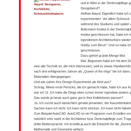
und in Wien in der Denkmalpflege 
Atayol: Designerin,
Designberuf?
Architektin,
Aslihan Atayol:
Eigentlich habe ich 
Schmuckliebhaberin
experimentiert. Vor allem Schmuck
während des Studiums und später 
Boltzmann-Institut in der Denkmalp
Institut geschlossen hat, habe ich m
irgendeinem Architekturbüro wieder
Hobby zum Beruf.“ Und so habe ich 
geschmissen.
Dazu gehört ja jede Menge Mut.
Klar. Begonnen habe ich mit dem D
eine alte Technik ist, die mich interessiert, weil es etwas Handwerkl
nach drei erfolgreichen Jahren als „Queen of the rings“ bin ich dan
Materialien übergegangen.
Und wie sahen Ihre Design-Experimente als Kind aus?
Schräg. Meine erste Perücke, die ich gemacht habe, habe ich aus 
war ich 11. Ich habe die Dinge eben schon immer irgendwie anders 
Das würde ja heute auch ganz gut in Ihre Kollektionen passen?
Ja. Ich suche auch tatsächlich gerade jemanden, der Kassettenbänder
Sachen kann ich nicht. Ich kann nicht stricken. Ich kann nicht häkeln.
Zum Beispiel AutoCAD. AutoCAD ist ein Programm zum Erstellen v
natürlich sehr stark in der Architektur bzw. Denkmalpflege zum Trag
dritte Muttersprache. Ich erstelle ja auch die Entwürfe für die „Nuck
Mathematik und Geometrie einfach.