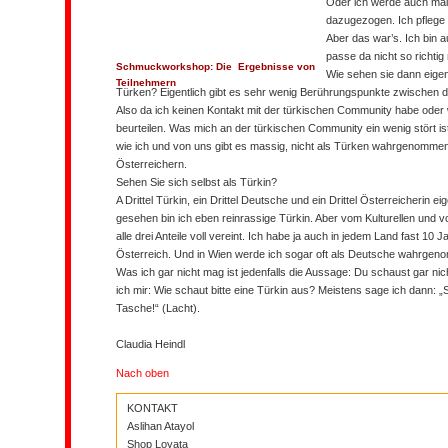
Oder ich werde auch mal
dazugezogen. Ich pflege
Aber das war’s. Ich bin 
passe da nicht so richtig 
Schmuckworkshop: Die Ergebnisse von
Wie sehen sie dann eigen
Teilnehmern
Türken? Eigentlich gibt es sehr wenig Berührungspunkte zwischen 
Also da ich keinen Kontakt mit der türkischen Community habe oder 
beurteilen. Was mich an der türkischen Community ein wenig stört i
wie ich und von uns gibt es massig, nicht als Türken wahrgenomme
Österreichern.
Sehen Sie sich selbst als Türkin?
A Drittel Türkin, ein Drittel Deutsche und ein Drittel Österreicherin eig
gesehen bin ich eben reinrassige Türkin. Aber vom Kulturellen und v
alle drei Anteile voll vereint. Ich habe ja auch in jedem Land fast 10 
Österreich. Und in Wien werde ich sogar oft als Deutsche wahrge
Was ich gar nicht mag ist jedenfalls die Aussage: Du schaust gar nic
ich mir: Wie schaut bitte eine Türkin aus? Meistens sage ich dann: „S
Tasche!“ (Lacht).
Claudia Heindl
Nach oben
KONTAKT
Aslihan Atayol
Shop Loyata