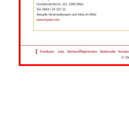
Gumpendorferstr. 112. 1060 Wien
Tel. 0664 / 24 107 12
Aktuelle Veranstaltungen und Infos im Web:
www.loyata.com
[
Feedback
Jobs
WerbemÃ¶glichkeiten
Meldestelle
Kontakt
© Di