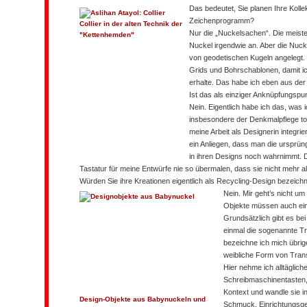
Das bedeutet, Sie planen Ihre Koll
Zeichenprogramm?
Collier in der alten Technik der
Nur die „Nuckelsachen“. Die meiste
"Kettenhemden"
Nuckel irgendwie an. Aber die Nuc
von geodetischen Kugeln angelegt.
Grids und Bohrschablonen, damit 
erhalte. Das habe ich eben aus der 
Ist das als einziger Anknüpfungspun
Nein. Eigentlich habe ich das, was 
insbesondere der Denkmalpflege tot
meine Arbeit als Designerin integrie
ein Anliegen, dass man die ursprü
in ihren Designs noch wahrnimmt. D
Tastatur für meine Entwürfe nie so übermalen, dass sie nicht mehr al
Würden Sie ihre Kreationen eigentlich als Recycling-Design bezeich
Nein. Mir geht’s nicht u
Objekte müssen auch eine
Grundsätzlich gibt es be
einmal die sogenannte Tr
bezeichne ich mich übrig
weibliche Form von Transf
Hier nehme ich alltäglich
Schreibmaschinentasten,
Kontext und wandle sie i
Design-Objekte aus Babynuckeln und
Schmuck, Einrichtungsg