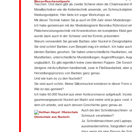
Wasserflaschenstöpseln
Taschen. Und dann gibt als zweite Schiene eben die Chainreaction-Kol
Metalltechniken wie die Kettentechnik anwende, um Schmuckobjekte 
Kleidungsobjekte. Hier biete ich sogar Workshops an.
Mit dieser Technik haben Sie ja auch im EM-Jahr einen Modedesign
Ich habe gemeinsam mit der Modedesignerin Berenika Rührnössl ein 
Plättchenrüstungstechnik mit Kronenkorken ein komplettes Kleid ge
wurde dann auch in der Schweiz und bei Events präsentiert.
Warum verwandeln Sie gerade Barbies oder Nuckel in Designobjek
Sie sind schön! Barbies zum Beispiel mag ich einfach. Ich habe auch 
identen Barbies gesehen. Sie haben unterschiedliche Hautfarben, si
Mundfarben, unterschiedliche Mundstellungen, Augenöffnungen, Auge
unglaublich. Es gibt eigentlich keine zwei identen Puppen. Die Ges
übrigens mit Acrylfarben handbemalt, zwar in Fließbandarbeit, aber
Herstellungsprozess von Barbies ganz genau.
Und wie kam es zu den Nuckeln?
Sie sind auch schön. Meine Silikonnuckel existieren in dieser Form 
Wie ist das gemeint?
Ich habe 60.000 Nuckel aus einer Konkursmasse aufgekauft. Inzwis
gaumenangepasste Nuckel am Markt und meine sind ja ganz rund. Ic
dem ich arbeite, und auch dessen Geschichte ganz genau an.
Auch bei den Schreibmaschinen- un
Schmuck verarbeiten?
Obstschale aus Nuckeln
Ja. Schreibmaschinen und Laptops 
auseinandernehme, fotografiert und
dass wenn mir eine Person die Sch