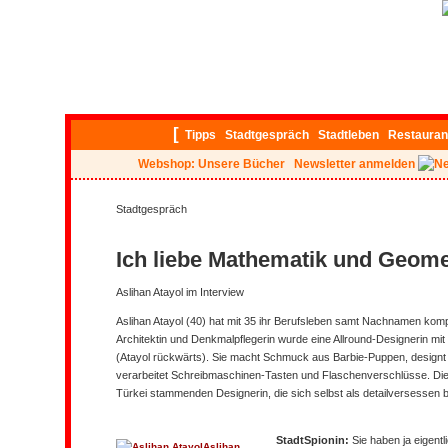
[
Tipps
Stadtgespräch
Stadtleben
Restauran
Webshop: Unsere Bücher
Newsletter anmelden
Stadtgespräch
Ich liebe Mathematik und Geome
Aslihan Atayol im Interview
Aslihan Atayol (40) hat mit 35 ihr Berufsleben samt Nachnamen kom
Architektin und Denkmalpflegerin wurde eine Allround-Designerin mit
(Atayol rückwärts). Sie macht Schmuck aus Barbie-Puppen, desig
verarbeitet Schreibmaschinen-Tasten und Flaschenverschlüsse. Die 
Türkei stammenden Designerin, die sich selbst als detailversessen 
StadtSpionin:
Sie haben ja eigentli
Aslihan