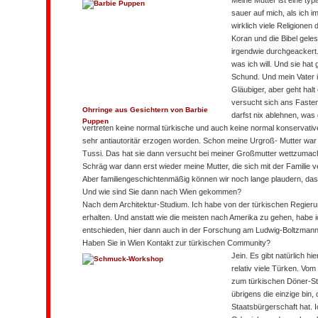
Meine Mutter ist eine typ
sauer auf mich, als ich i
wirklich viele Religionen
Koran und die Bibel gele
irgendwie durchgeackert. 
was ich will. Und sie hat 
Schund. Und mein Vater i
Gläubiger, aber geht halt
versucht sich ans Fasten
Ohrringe aus Gesichtern von Barbie
darfst nix ablehnen, was 
Puppen
vertreten keine normal türkische und auch keine normal konservativ
sehr antiautoritär erzogen worden. Schon meine Urgroß- Mutter war
Tussi. Das hat sie dann versucht bei meiner Großmutter wettzumache
Schräg war dann erst wieder meine Mutter, die sich mit der Familie ve
Aber familiengeschichtenmäßig können wir noch lange plaudern, das 
Und wie sind Sie dann nach Wien gekommen?
Nach dem Architektur-Studium. Ich habe von der türkischen Regieru
erhalten. Und anstatt wie die meisten nach Amerika zu gehen, habe 
entschieden, hier dann auch in der Forschung am Ludwig-Boltzmann-In
Haben Sie in Wien Kontakt zur türkischen Community?
Jein. Es gibt natürlich hi
relativ viele Türken. Vo
zum türkischen Döner-St
übrigens die einzige bin, 
Staatsbürgerschaft hat. 