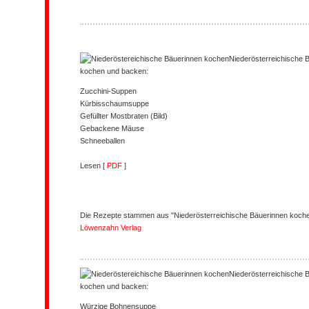
Niederösterreichische 
kochen und backen:
Zucchini-Suppen
Kürbisschaumsuppe
Gefüllter Mostbraten (Bild)
Gebackene Mäuse
Schneeballen
Lesen [
PDF
]
Die Rezepte stammen aus "Niederösterreichische Bäuerinnen kochen
Löwenzahn Verlag
Niederösterreichische 
kochen und backen:
Würzige Bohnensuppe