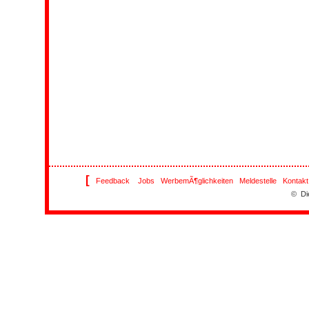
[
Feedback
Jobs
WerbemÃ¶glichkeiten
Meldestelle
Kontakt
© Di