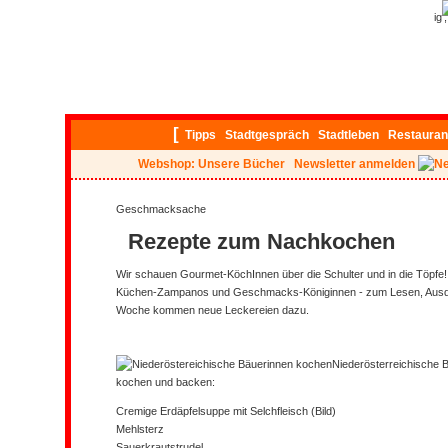
ig
[
Tipps
Stadtgespräch
Stadtleben
Restauran
Webshop: Unsere Bücher
Newsletter anmelden
Geschmacksache
Rezepte zum Nachkochen
Wir schauen Gourmet-KöchInnen über die Schulter und in die Töpfe!
Küchen-Zampanos und Geschmacks-Königinnen - zum Lesen, Ausd
Woche kommen neue Leckereien dazu.
Niederösterreichische 
kochen und backen:
Cremige Erdäpfelsuppe mit Selchfleisch (Bild)
Mehlsterz
Sauerkrautstrudel