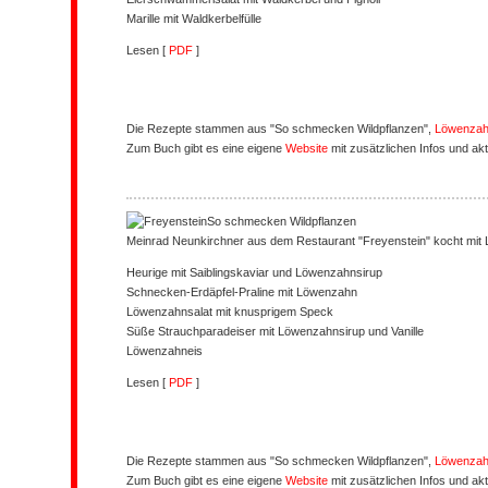
Marille mit Waldkerbelfülle
Lesen [
PDF
]
Die Rezepte stammen aus "So schmecken Wildpflanzen",
Löwenzah
Zum Buch gibt es eine eigene
Website
mit zusätzlichen Infos und ak
So schmecken Wildpflanzen
Meinrad Neunkirchner aus dem Restaurant "Freyenstein" kocht mit
Heurige mit Saiblingskaviar und Löwenzahnsirup
Schnecken-Erdäpfel-Praline mit Löwenzahn
Löwenzahnsalat mit knusprigem Speck
Süße Strauchparadeiser mit Löwenzahnsirup und Vanille
Löwenzahneis
Lesen [
PDF
]
Die Rezepte stammen aus "So schmecken Wildpflanzen",
Löwenzah
Zum Buch gibt es eine eigene
Website
mit zusätzlichen Infos und ak