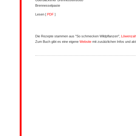
Überbackener Brennesselrisotto
Brennesselpaste
Lesen [
PDF
]
Die Rezepte stammen aus "So schmecken Wildpflanzen",
Löwenzah
Zum Buch gibt es eine eigene
Website
mit zusätzlichen Infos und ak