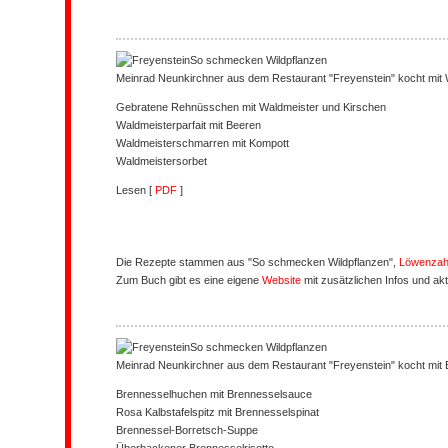
So schmecken Wildpflanzen
Meinrad Neunkirchner aus dem Restaurant "Freyenstein" kocht mit 
Gebratene Rehnüsschen mit Waldmeister und Kirschen
Waldmeisterparfait mit Beeren
Waldmeisterschmarren mit Kompott
Waldmeistersorbet
Lesen [
PDF
]
Die Rezepte stammen aus "So schmecken Wildpflanzen",
Löwenzah
Zum Buch gibt es eine eigene
Website
mit zusätzlichen Infos und ak
So schmecken Wildpflanzen
Meinrad Neunkirchner aus dem Restaurant "Freyenstein" kocht mit 
Brennesselhuchen mit Brennesselsauce
Rosa Kalbstafelspitz mit Brennesselspinat
Brennessel-Borretsch-Suppe