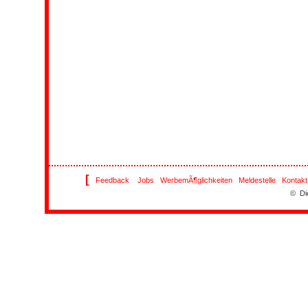
[
Feedback
Jobs
WerbemÃ¶glichkeiten
Meldestelle
Kontakt
© Di