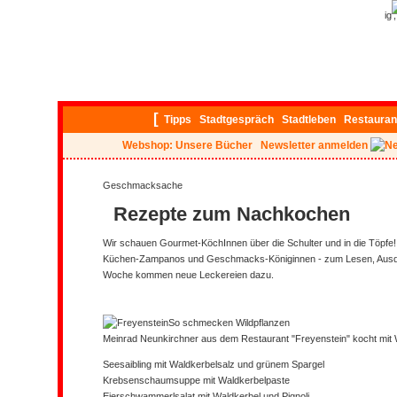
ig
[
Tipps
Stadtgespräch
Stadtleben
Restauran
Webshop: Unsere Bücher
Newsletter anmelden
Geschmacksache
Rezepte zum Nachkochen
Wir schauen Gourmet-KöchInnen über die Schulter und in die Töpfe!
Küchen-Zampanos und Geschmacks-Königinnen - zum Lesen, Ausd
Woche kommen neue Leckereien dazu.
So schmecken Wildpflanzen
Meinrad Neunkirchner aus dem Restaurant "Freyenstein" kocht mit 
Seesaibling mit Waldkerbelsalz und grünem Spargel
Krebsenschaumsuppe mit Waldkerbelpaste
Eierschwammerlsalat mit Waldkerbel und Pignoli