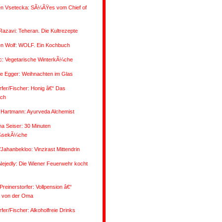
n Vsetecka: SÃ¼ÃŸes vom Chief of
Razavi: Teheran. Die Kultrezepte
n Wolf: WOLF. Ein Kochbuch
ic: Vegetarische WinterkÃ¼che
ne Egger: Weihnachten im Glas
fer/Fischer: Honig â€“ Das
ch
 Hartmann: Ayurveda Alchemist
na Seiser: 30 Minuten
sekÃ¼che
/Jahanbekloo: Vinzirast Mittendrin
Nejedly: Die Wiener Feuerwehr kocht
reinerstorfer: Vollpension â€“
 von der Oma
fer/Fischer: Alkoholfreie Drinks