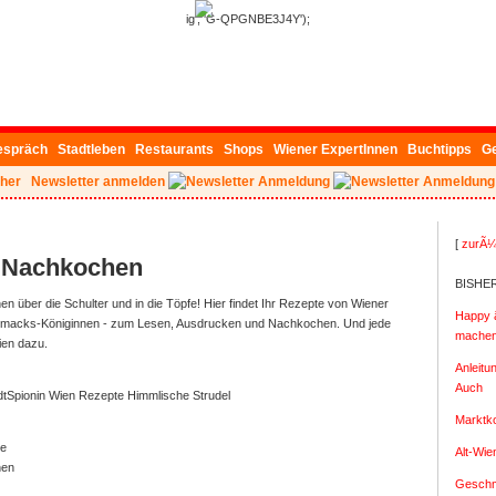
ig', 'G-QPGNBE3J4Y');
espräch
Stadtleben
Restaurants
Shops
Wiener ExpertInnen
Buchtipps
G
her
Newsletter anmelden
[
zurÃ¼
 Nachkochen
BISHE
 über die Schulter und in die Töpfe!
Hier findet Ihr Rezepte von Wiener
Happy â
acks-Königinnen - zum Lesen, Ausdrucken und Nachkochen. Und jede
machen 
en dazu.
Anleitu
Auch
Himmlische Strudel
Marktk
be
Alt-Wi
hen
Geschm