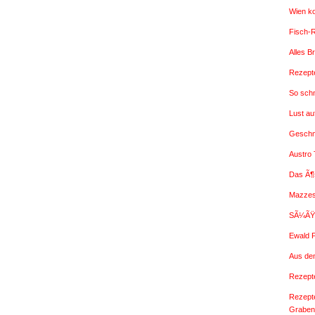
Wien k
Fisch-
Alles B
Rezepte
So sch
Lust a
Geschm
Austro
Das Ã¶
Mazzes
SÃ¼ÃŸe
Ewald 
Aus de
Rezepte
Rezept
Graben