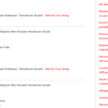
Die Wi
Martina
te Rothbauer: "Himmlische Strudel" ,
Welt der Frau Verlag
Co aus
Eschi F
pastaâ
Himmlische Strudel
Rossma
Koche
â€œVon
as-Fülle
Zeiten
Alexan
KÃ¼ch
Lovrek
te Rothbauer: "Himmlische Strudel" ,
Welt der Frau Verlag
KÃ¶rpe
Nicole
Chees
Himmlische Strudel
NÃ¤gel
Jeremy 
eeren
Plitzka
n