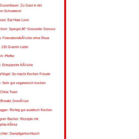
Gusenbauer: Zu Gast in der
n Schnatterei
san: Eat Hate Love
/Iser: Spargel â€“ Gesunder Genuss
a: FeierabendkÃ¼che ohne Reue
: 130 Gramm Liebe
ch: Pfeffer
g: Entspannte KÃ¼che
a/Vogel: So macht Kochen Freude
 Sehr gut vegetarisch kochen
 China Town
Ã¶rwald: GemÃ¼se
ugger: Richtig gut asiatisch Kochen
gner-Bacher: Rezepte mit
lphia-KÃ¤se
oschler: Dampfgarkochbuch