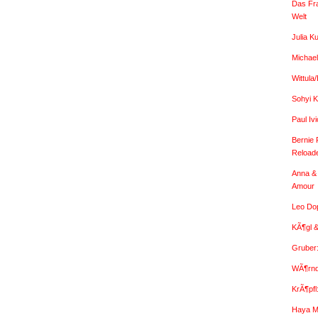
Das Fr
Welt
Julia K
Michael
Wittula
Sohyi K
Paul I
Bernie 
Reload
Anna & 
Amour
Leo Dop
KÃ¶gl &
Gruber
WÃ¶rndl
KrÃ¶pfl
Haya M