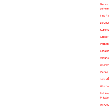
Bianca 
geheime
Inge Fa
Lercher
Kubien
Gruber
Pernsti
Lessin
Voburk
Wrenkh:
Vienna
Toni M
Wini Br
Lisl Wa
Philade
Ulli G