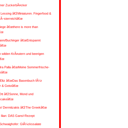
ener ZuckerbÃ¤cker
 Lessing â€žMiniaturen. Fingerfood &
 Ã–sterreichâ€œ
iege â€œthere is more than
€œ
nn/Buchinger â€œEntspannt
nâ€œ
 wilden KrÃ¤utern und beerigen
â€œ
dra Palla â€œMeine Sommerfrische-
eâ€œ
/Eltz â€œDas Basenbuch fÃ¼r
r & Geistâ€œ
 Ott â€žSonne, Mond und
ecakeâ€œ
e/ Dermitzakis â€žThe Greekâ€œ
Ilian: DAS Gansl-Rezept
/Schwaighofer: GlÃ¼ckssalate