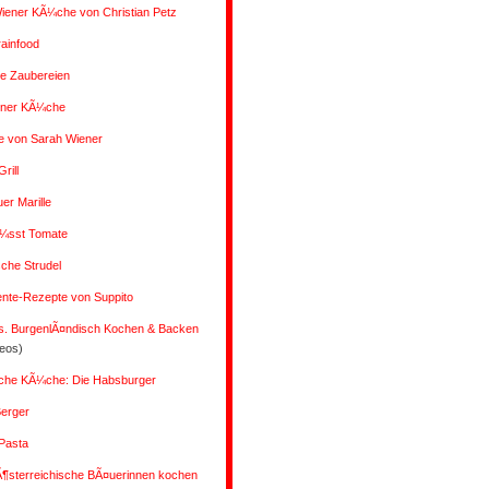
iener KÃ¼che von Christian Petz
rainfood
 Zaubereien
ener KÃ¼che
e von Sarah Wiener
rill
r Marille
Ã¼sst Tomate
che Strudel
ente-Rezepte von Suppito
s. BurgenlÃ¤ndisch Kochen & Backen
deos)
liche KÃ¼che: Die Habsburger
Berger
Pasta
Ã¶sterreichische BÃ¤uerinnen kochen