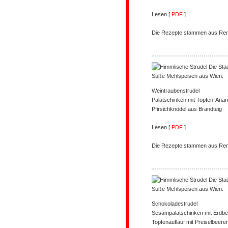
Lesen [
PDF
]
Die Rezepte stammen aus Rena
Süße Mehlspeisen aus Wien:
Weintraubenstrudel
Palatschinken mit Topfen-Anan
Pfirsichknödel aus Brandteig
Lesen [
PDF
]
Die Rezepte stammen aus Rena
Süße Mehlspeisen aus Wien:
Schokoladestrudel
Sesampalatschinken mit Erdb
Topfenauflauf mit Preiselbeere