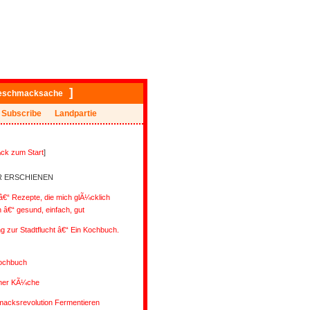
]
eschmacksache
Subscribe
Landpartie
ck zum Start
]
R ERSCHIENEN
€“ Rezepte, die mich glÃ¼cklich
â€“ gesund, einfach, gut
ng zur Stadtflucht â€“ Ein Kochbuch.
ochbuch
ener KÃ¼che
acksrevolution Fermentieren