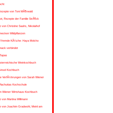
ocht
Rezepte von Toni MÃ¶rwald
rot, Rezepte der Familie StrÃ¶ck
 von Christine Saahs, Nikolaihof
mecken Wildpflanzen
uf fremde KÃ¼che: Haya Molcho
ack verbindet
 Tapas
sterreichische Weinkochbuch
insel Kochbuch
 VerfÃ¼hrungen von Sarah Wiener
Plachuttas Kochschule
m Wiener Wirtshaus-Kochbuch
 von Martina Willmann
e von Joachim Gradwohl, Meinl am