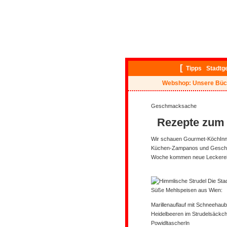
[
Tipps
Stadtg
Webshop: Unsere Büc
Geschmacksache
Rezepte zum
Wir schauen Gourmet-KöchInnen
Küchen-Zampanos und Geschm
Woche kommen neue Leckerei
Süße Mehlspeisen aus Wien:
Marillenauflauf mit Schneehau
Heidelbeeren im Strudelsäckc
Powidltascherln