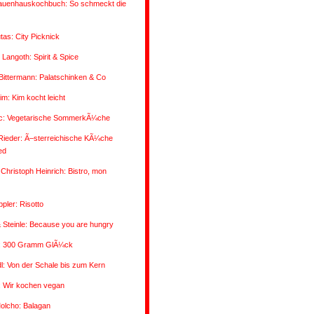
auenhauskochbuch: So schmeckt die
utas: City Picknick
 Langoth: Spirit & Spice
/Bittermann: Palatschinken & Co
im: Kim kocht leicht
vic: Vegetarische SommerkÃ¼che
Rieder: Ã–sterreichische KÃ¼che
ed
Christoph Heinrich: Bistro, mon
pler: Risotto
 Steinle: Because you are hungry
: 300 Gramm GlÃ¼ck
: Von der Schale bis zum Kern
: Wir kochen vegan
olcho: Balagan