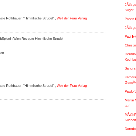
JÃ¼rge
Sugar
te Rothbauer: "Himmlische Strudel" ,
Welt der Frau Verlag
Parvin 
JÃ¼rge
Paul Iv
Himmlische Strudel
Christi
hen
Derndor
Kochbu
Sandra
Kathari
GemÃ¼
te Rothbauer: "Himmlische Strudel" ,
Welt der Frau Verlag
Pawloff
Martin 
auf
MÃ¼hl/P
Kuchen
Derndor