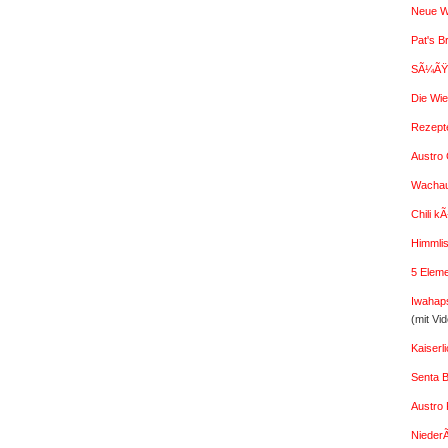
Neue W
Pat's B
SÃ¼ÃŸe
Die Wi
Rezept
Austro G
Wachaue
Chili k
Himmlis
5 Elem
Iwahap
(mit Vi
Kaiser
Senta 
Austro 
Nieder