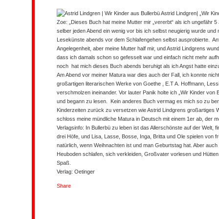
Astrid Lindgren
| „Wir Ki
Zoe:
„Dieses Buch hat meine Mutter mir „vererbt“ als ich ungefähr 5 
selber jeden Abend ein wenig vor bis ich selbst neugierig wurde und 
Lesekünste abends vor dem Schlafengehen selbst ausprobierte. Anfa
Angelegenheit, aber meine Mutter half mir, und Astrid Lindgrens wund
dass ich damals schon so gefesselt war und einfach nicht mehr aufh
noch hat mich dieses Buch abends beruhigt als ich Angst hatte einz
Am Abend vor meiner Matura war dies auch der Fall, ich konnte nicht
großartigen literarischen Werke von Goethe , E.T A. Hoffmann, Less
verschmolzen ineinander. Vor lauter Panik holte ich „Wir Kinder von
und begann zu lesen. Kein anderes Buch vermag es mich so zu be
Kinderzeiten zurück zu versetzen wie Astrid Lindgrens großartiges Wer
schloss meine mündliche Matura in Deutsch mit einem 1er ab, der mei
Verlagsinfo:
In Bullerbü zu leben ist das Allerschönste auf der Welt, f
drei Höfe, und Lisa, Lasse, Bosse, Inga, Britta und Ole spielen von f
natürlich, wenn Weihnachten ist und man Geburtstag hat. Aber auch 
Heuboden schlafen, sich verkleiden, Großvater vorlesen und Hütten 
Spaß.
Verlag: Oetinger
Share