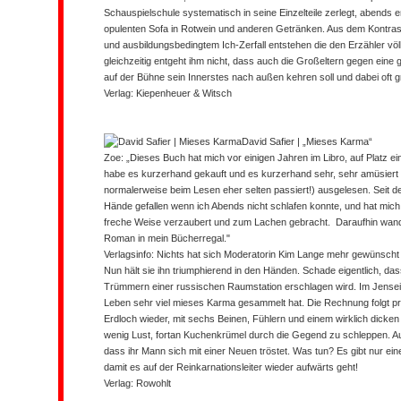
Schauspielschule systematisch in seine Einzelteile zerlegt, abends e
opulenten Sofa in Rotwein und anderen Getränken. Aus dem Kontrast
und ausbildungsbedingtem Ich-Zerfall entstehen die den Erzähler völ
gleichzeitig entgeht ihm nicht, dass auch die Großeltern gegen ein
auf der Bühne sein Innerstes nach außen kehren soll und dabei oft g
Verlag: Kiepenheuer & Witsch
David Safier
| „Mieses Karma“
Zoe:
„Dieses Buch hat mich vor einigen Jahren im Libro, auf Platz ein
habe es kurzerhand gekauft und es kurzerhand sehr, sehr amüsiert 
normalerweise beim Lesen eher selten passiert!) ausgelesen. Seit d
Hände gefallen wenn ich Abends nicht schlafen konnte, und hat mich 
freche Weise verzaubert und zum Lachen gebracht. Daraufhin wander
Roman in mein Bücherregal."
Verlagsinfo:
Nichts hat sich Moderatorin Kim Lange mehr gewünscht 
Nun hält sie ihn triumphierend in den Händen. Schade eigentlich, d
Trümmern einer russischen Raumstation erschlagen wird. Im Jenseits
Leben sehr viel mieses Karma gesammelt hat. Die Rechnung folgt pro
Erdloch wieder, mit sechs Beinen, Fühlern und einem wirklich dicken 
wenig Lust, fortan Kuchenkrümel durch die Gegend zu schleppen. A
dass ihr Mann sich mit einer Neuen tröstet. Was tun? Es gibt nur 
damit es auf der Reinkarnationsleiter wieder aufwärts geht!
Verlag: Rowohlt