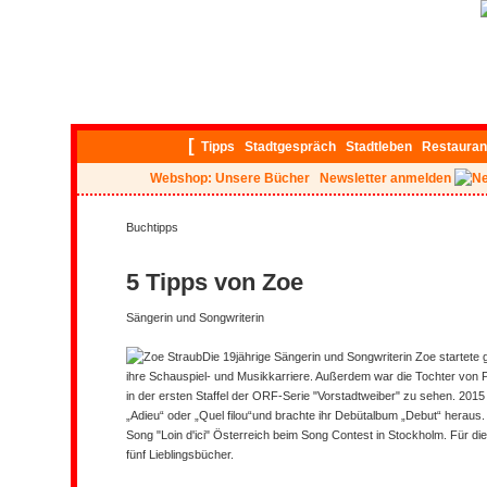
[
Tipps
Stadtgespräch
Stadtleben
Restauran
Webshop: Unsere Bücher
Newsletter anmelden
Buchtipps
5 Tipps von Zoe
Sängerin und Songwriterin
Die 19jährige Sängerin und Songwriterin Zoe startete 
ihre Schauspiel- und Musikkarriere. Außerdem war die Tochter von
in der ersten Staffel der ORF-Serie "Vorstadtweiber" zu sehen. 2015
„Adieu“ oder „Quel filou“und brachte ihr Debütalbum „Debut“ heraus. 
Song "Loin d'ici" Österreich beim Song Contest in Stockholm. Für die
fünf Lieblingsbücher.