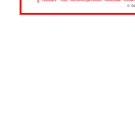
Feedback
Jobs
WerbemÃ¶glichkeiten
Meldestelle
Kontakt
© Di