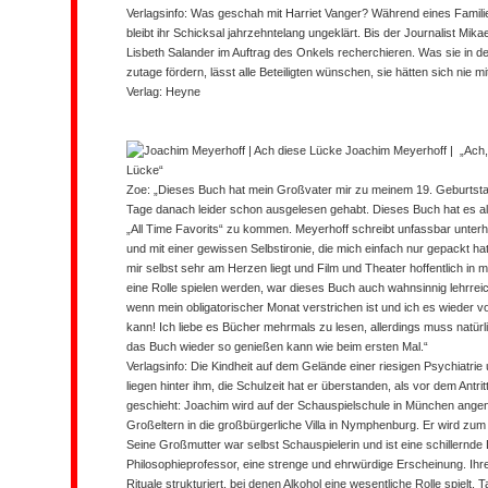
Verlagsinfo:
Was geschah mit Harriet Vanger? Während eines Famili
bleibt ihr Schicksal jahrzehntelang ungeklärt. Bis der Journalist Mikae
Lisbeth Salander im Auftrag des Onkels recherchieren. Was sie in 
zutage fördern, lässt alle Beteiligten wünschen, sie hätten sich nie mi
Verlag: Heyne
Joachim Meyerhoff
|
„Ach,
Lücke“
Zoe: „Dieses Buch hat mein Großvater mir zu meinem 19. Geburtsta
Tage danach leider schon ausgelesen gehabt. Dieses Buch hat es all
„All Time Favorits“ zu kommen. Meyerhoff schreibt unfassbar unterha
und mit einer gewissen Selbstironie, die mich einfach nur gepackt h
mir selbst sehr am Herzen liegt und Film und Theater hoffentlich i
eine Rolle spielen werden, war dieses Buch auch wahnsinnig lehrreic
wenn mein obligatorischer Monat verstrichen ist und ich es wieder v
kann! Ich liebe es Bücher mehrmals zu lesen, allerdings muss natürl
das Buch wieder so genießen kann wie beim ersten Mal.“
Verlagsinfo:
Die Kindheit auf dem Gelände einer riesigen Psychiatrie
liegen hinter ihm, die Schulzeit hat er überstanden, als vor dem Antri
geschieht: Joachim wird auf der Schauspielschule in München ang
Großeltern in die großbürgerliche Villa in Nymphenburg. Er wird z
Seine Großmutter war selbst Schauspielerin und ist eine schillernde D
Philosophieprofessor, eine strenge und ehrwürdige Erscheinung. Ihr
Rituale strukturiert, bei denen Alkohol eine wesentliche Rolle spielt