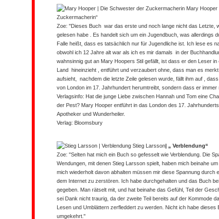
Mary Hooper
Zuckermacherin
“
Zoe: "Dieses Buch war das erste und noch lange nicht das Letzte,
gelesen habe . Es handelt sich um ein Jugendbuch, was allerdings 
Falle heißt, dass es tatsächlich nur für Jugendliche ist. Ich lese es n
obwohl ich 12 Jahre alt war als ich es mir damals in der Buchhandl
wahnsinnig gut an Mary Hoopers Stil gefällt, ist dass er den Leser in
Land hineinzieht , entführt und verzaubert ohne, dass man es merkt
aufsieht, nachdem die letzte Zeile gelesen wurde, fällt ihm auf , das
von London im 17. Jahrhundert herumtreibt, sondern dass er immer no
Verlagsinfo:
Hat die junge Liebe zwischen Hannah und Tom eine Cha
der Pest? Mary Hooper entführt in das London des 17. Jahrhunderts
Apotheker und Wunderheiler.
Verlag: Bloomsbury
Stieg Larsson
| „ Verblendung“
Zoe: "Selten hat mich ein Buch so gefesselt wie Verblendung. Die S
Wendungen, mit denen Stieg Larsson spielt, haben mich beinahe um
mich wiederholt davon abhalten müssen mir diese Spannung durch ein
dem Internet zu zerstören. Ich habe durchgehalten und das Buch b
gegeben. Man rätselt mit, und hat beinahe das Gefühl, Teil der Gesc
sei Dank nicht traurig, da der zweite Teil bereits auf der Kommode d
Lesen und Umblättern zerfleddert zu werden. Nicht ich habe diese
umgekehrt."