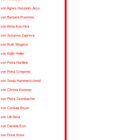
 von Agnes Husslein- Arco
s von Barbara Prammer
s von Anna Koschka
s von Susanna Zapreva
s von Ruth Wegerer
 von Edith Heller
 von Petra Hartlieb
 von Petra Gregorits
s von Sonja Hammerschmid
s von Christa Kummer
 von Petra Zizenbacher
 von Cordula Reyer
 von Ulli Sima
 von Daniela Enzi
 von Doris Rose