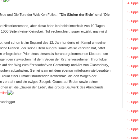
len
4 Tipps
5 Tipps
Ken Follett
|
"Die Säulen der Erde" und "Die
5 Tipps
e Historienromane, aber diese habe ich beide innerhalb von 10 Tagen
5 Tipps
 1000 Seiten keine Kleinigkeit. Toll recherchiert, super erzählt, man wird
5 Tipps
 tot, und schon ist im England des 12. Jahrhunderts ein Kampf um seine
5 Tipps
iche Francis, der seine Eltern auf grausame Weise verloren hat, bittet
en erfolgreicher Prior eines einstmals heruntergekommenen Klosters, um
5 Tipps
gegen den inzwischen mit dem Segen der Kirche versehenen Thronfolger
ich auf den Weg zum Erzbischof von Canterbury und Abt von Glastonbury,
5 Tipps
ndischen aufzuhalten. Gemeinsam mit dem ebenso mittellosen wie begabten
5 Tipps
 Traum einer Himmel stürmenden Kathedrale, die den Wogen der
en versteht und ein ewiges Zeugnis Gottes auf Erden sowie seiner
5 Tipps
chen ist: die „Säulen der Erde“, das größte Bauwerk des Abendlands.
tellen
5 Tipps
Grandegger
5 Tipps
5 Tipps
5 Tipps
5 Tipps
5 Tipps