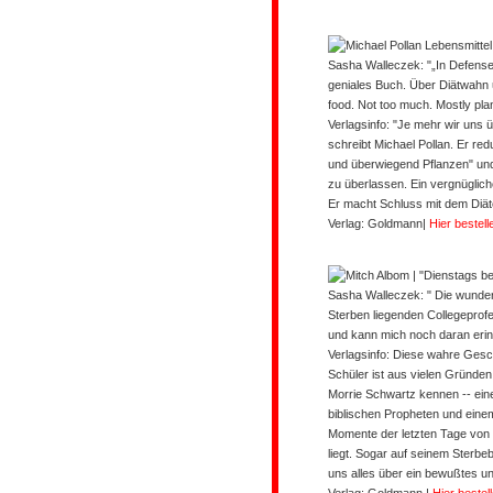
Sasha Walleczek: "„In Defense o
geniales Buch. Über Diätwahn 
food. Not too much. Mostly plan
Verlagsinfo:
"Je mehr wir uns 
schreibt Michael Pollan. Er red
und überwiegend Pflanzen" un
zu überlassen. Ein vergnügliche
Er macht Schluss mit dem Diät
Verlag: Goldmann
|
Hier bestell
Sasha Walleczek: " Die wunde
Sterben liegenden Collegeprof
und kann mich noch daran erin
Verlagsinfo:
Diese wahre Gesch
Schüler ist aus vielen Gründen
Morrie Schwartz kennen -- ein
biblischen Propheten und einem
Momente der letzten Tage von M
liegt. Sogar auf seinem Sterbe
uns alles über ein bewußtes un