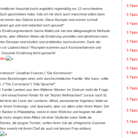
5 Tipp
hnittlicher Haushalt kocht angeblich regelmäßig nur 12 verschiedene
 Buch geschrieben habe, hole ich mir doch auch manchmal selbst darin
5 Tipps
sonst immer das Gleiche koche. Diese Rezepte sind extrem schnell
5 Tipps
ästen gut und sind nebenbei noch gesund!"
Die Ernährungsberaterin Sasha Walleczek hat eine alltagstaugliche Methode
5 Tipps
nfache, aber effektive Weise die Ernährung umstellen und abnehmen kann.
5 Tipps
eten Rezepte sind köstlich und problemlos nachzukochen. Dank der
en vor Ladenschluss"-Rezepten kommen auch Kochunerfahrene und
5 Tipps
n. Gesunde Ernährung leicht gemacht!
ellen
5 Tipps
5 Tipps
Jonathan Franzen
|
"Die Korrekturen"
5 Tipps
enen Beziehungen einer sehr durchschnittlichen Familie. Wer kann, sollte
n. ("The Corrections") Tolle Sprache!"
5 Tipps
 Familie Lambert aus dem Mittleren Westen: Im Zentrum steht die Frage,
re drei erwachsenen Kinder für ein "letztes Weihnachten" zurück nach St.
5 Tipps
tel lernt der Leser der Lamberts. Alfred, pensionierter Ingenieur, leidet an
ter ihrem Ordnungs- und Sparwahn, aber vor allem unter ihrem Mann. Der
5 Tipps
 Banker in Philadelphia, steckt in einer Ehekrise und leugnet mit aller
 muss wegen einer Affäre mit einer Studentin seine Stelle als
5 Tipp
enise, die jüngste Tochter, verliert ihren Job als erfolgreiche Gourmet-
Affäre sowohl mit ihrem Chef als auch mit dessen Frau einlässt.
5 Tipps