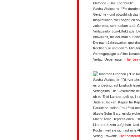
Methode - Das Kochbuch"
Sasha Walleczek: "Ein durchsc
Gerichte - und obwohl ich das
Inspirationen, weil sogar ich 
zubereitet, schmecken auch G
Verlagsinfo
: Jojo-Effekt ade! 
entwickelt, mit der man auf ei
Die nach Jahreszeiten geordn
Kochschule und den "5 Minut
Stressgeplagte auf ihre Koste
Verlag: Ueberreuter
|
Hier best
Sasha Walleczek: "
Die verfahr
es unbedingt auf Englisch lese
Verlagsinfo:
Die Geschichte der
ob es Enid Lambert gelingt, ih
Jude zu locken. Kapitel für Kapi
Parkinson, seine Frau Enid un
älteste Sohn Gary, erfolgreicher
Macht seine Depressionen. Chip
Literaturdozent aufgeben. Und D
Köchin, weil sie sich auf eine 
Verlag: Rowohlt
|
Hier bestellen