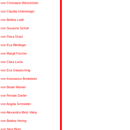
 von Christiane Wenckheim
 von Claudia Unterweger
 von Bettina Leidl
 von Susanne Scholl
 von Petra Draxl
 von Eva Blimlinger
 von Margit Fischer
 von Clara Luzia
 von Eva Glawischnig
 von Konstanze Breitebner
 von Beate Maxian
 von Renate Danler
 von Angela Schneider
 von Alexandra Metz-Valny
 von Bettina Hering
 von Nina Blum