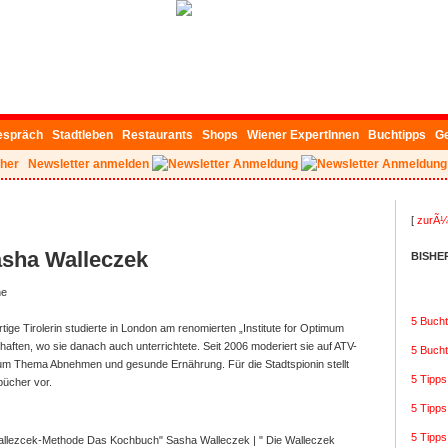
espräch
Stadtleben
Restaurants
Shops
Wiener ExpertInnen
Buchtipps
G
her
Newsletter anmelden
[
zurÃ¼
asha Walleczek
BISHE
ne
5 Bucht
tige Tirolerin studierte in London am renomierten „Institute for Optimum
haften, wo sie
danach auch unterrichtete. Seit 2006 moderiert sie auf ATV-
5 Buch
um Thema Abnehmen und gesunde Ernährung. Für die Stadtspionin stellt
5 Tipp
sbücher vor.
5 Tipp
5 Tipps
Sasha Walleczek
|
" Die Walleczek