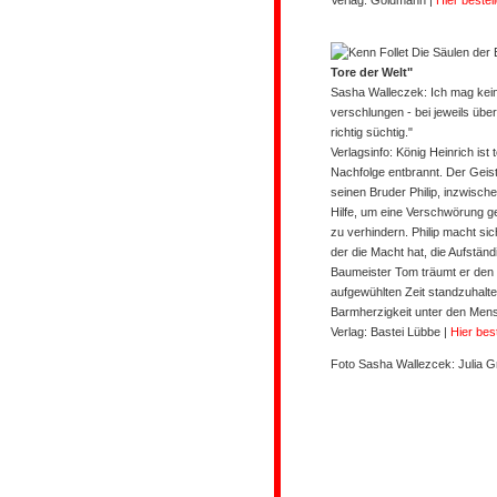
Verlag: Goldmann
|
Hier bestel
Tore der Welt"
Sasha Walleczek: Ich mag kein
verschlungen - bei jeweils über
richtig süchtig."
Verlagsinfo:
König Heinrich ist
Nachfolge entbrannt. Der Geistl
seinen Bruder Philip, inzwisch
Hilfe, um eine Verschwörung 
zu verhindern. Philip macht s
der die Macht hat, die Aufstä
Baumeister Tom träumt er den
aufgewühlten Zeit standzuhalt
Barmherzigkeit unter den Mens
Verlag: Bastei Lübbe
|
Hier bes
Foto Sasha Wallezcek: Julia 