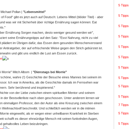
5 Tipps
Michael Pollan
|
"Lebensmittel"
5 Tipps
f Food“ gibt es jetzt auch auf Deutsch: Lebens-Mittel (blöder Titel) - aber
und was wir mit Sicherheit über richtige Ernährung sagen können: Eat
5 Tipps
ts."
über Ernährung Sorgen machen, desto weniger gesund werden wir",
5 Tipps
uziert seine Ernährungstipps auf den Satz: "Esst Nahrung, nicht zu viel
d plädiert im Übrigen dafür, das Essen dem gesunden Menschenverstand
5 Tipps
r Antiratgeber, der auf erfrischende Weise gegen den Strich gebürstet ist.
enwahn und gibt uns endlich die Lust am Essen zurück.
5 Tipps
en
5 Tipps
Mitch Albom
|
"Dienstags bei Morrie"
rschöne, wahre (!) Geschichte der Besuche eines Mannes bei seinem im
5 Tipps
essor. Ich war in Amerika, als die Geschichte damals im Fernsehen war
5 Tipp
nern. Sehr berührend und inspirierend."
ichte von der Liebe zwischen einem spirituellen Mentor und seinem
5 Tipp
 in der Bestsellerliste nach oben geschossen. Unter anderem lernen wir
en einmaligen Professor, den der Autor als eine Kreuzung zwischen einem
7 Tipps 
 Weihnachtself beschreibt. Und schließlich werden wir in die intimen
5 Tipps
orrie eingeweiht, als er wegen einer unheilbaren Krankheit im Sterben
bett schafft es dieser ehrwürdige Mensch mit seinen funkelnden Augen,
5 Tipp
d gehaltvolles Leben beizubringen.