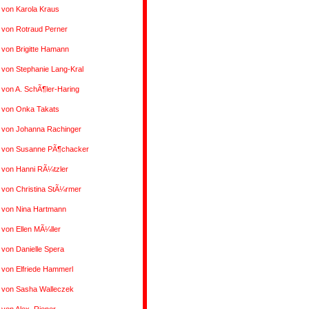
 von Karola Kraus
 von Rotraud Perner
 von Brigitte Hamann
 von Stephanie Lang-Kral
 von A. SchÃ¶ler-Haring
s von Onka Takats
s von Johanna Rachinger
s von Susanne PÃ¶chacker
 von Hanni RÃ¼tzler
 von Christina StÃ¼rmer
s von Nina Hartmann
 von Ellen MÃ¼ller
 von Danielle Spera
 von Elfriede Hammerl
s von Sasha Walleczek