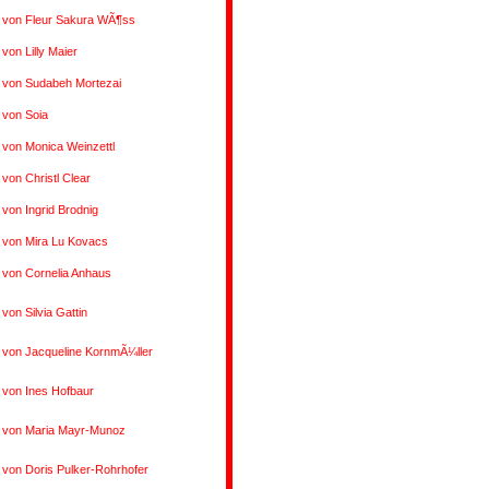
s von Fleur Sakura WÃ¶ss
 von Lilly Maier
 von Sudabeh Mortezai
 von Soia
 von Monica Weinzettl
 von Christl Clear
 von Ingrid Brodnig
 von Mira Lu Kovacs
 von Cornelia Anhaus
 von Silvia Gattin
 von Jacqueline KornmÃ¼ller
 von Ines Hofbaur
s von Maria Mayr-Munoz
 von Doris Pulker-Rohrhofer