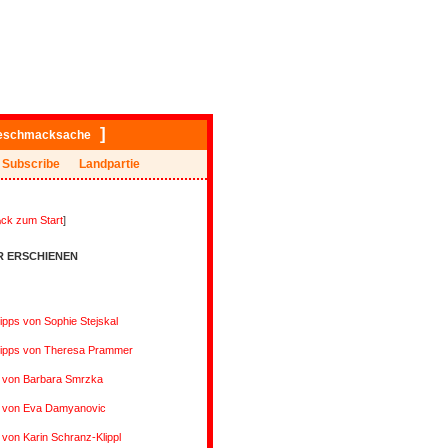
]
eschmacksache
Subscribe
Landpartie
ck zum Start
]
R ERSCHIENEN
ipps von Sophie Stejskal
tipps von Theresa Prammer
s von Barbara Smrzka
s von Eva Damyanovic
 von Karin Schranz-Klippl