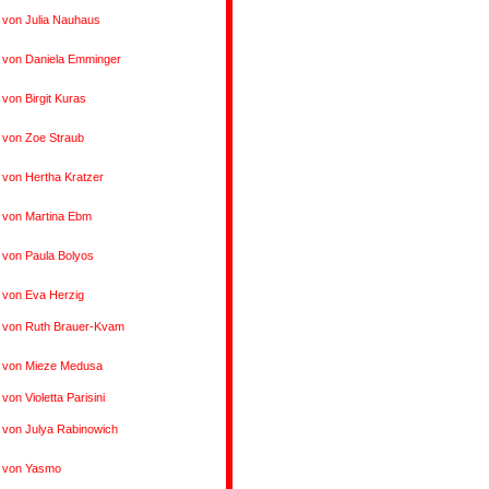
 von Julia Nauhaus
 von Daniela Emminger
 von Birgit Kuras
 von Zoe Straub
 von Hertha Kratzer
 von Martina Ebm
 von Paula Bolyos
 von Eva Herzig
s von Ruth Brauer-Kvam
s von Mieze Medusa
von Violetta Parisini
 von Julya Rabinowich
s von Yasmo