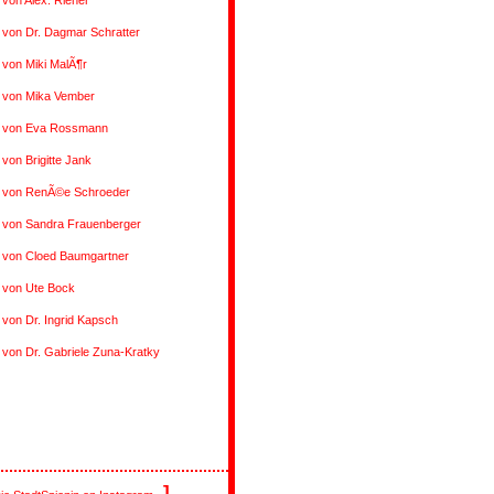
 von Alex. Riener
 von Dr. Dagmar Schratter
 von Miki MalÃ¶r
s von Mika Vember
s von Eva Rossmann
 von Brigitte Jank
s von RenÃ©e Schroeder
s von Sandra Frauenberger
s von Cloed Baumgartner
 von Ute Bock
 von Dr. Ingrid Kapsch
 von Dr. Gabriele Zuna-Kratky
]