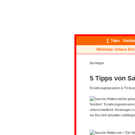
[
Tipps
Stadtg
Webshop: Unsere Büc
Buchtipps
5 Tipps von S
Ernährungsberaterin & TV-Iko
Die gebür
Nutrition“ Ernährungswissensc
unterschiedliche Sendungen z
sie ihre fünf aktuellen Liebling